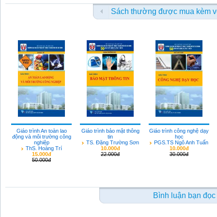
Sách thường được mua kèm v
Giáo trình An toàn lao
Giáo trình bảo mật thông
Giáo trình công nghệ dạy
động và môi trường công
tin
học
nghiệp
TS. Đặng Trường Sơn
PGS.TS Ngô Anh Tuấn
ThS. Hoàng Trí
10.000đ
10.000đ
15.000đ
22.000đ
30.000đ
50.000đ
Bình luận bạn đọc