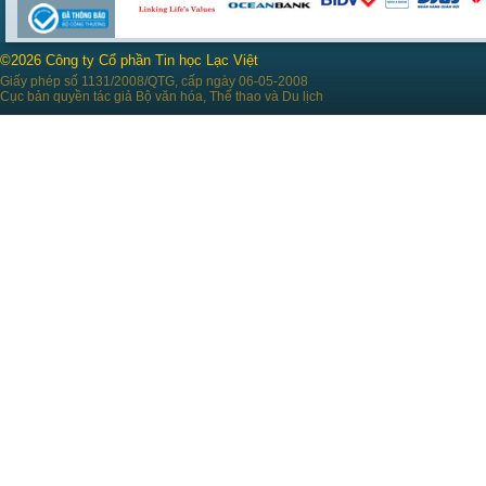
©2026 Công ty Cổ phần Tin học Lạc Việt
Giấy phép số 1131/2008/QTG, cấp ngày 06-05-2008
Cục bản quyền tác giả Bộ văn hóa, Thể thao và Du lịch