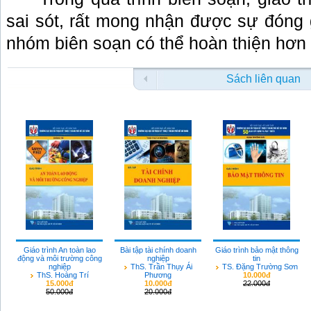
sai sót, rất mong nhận được sự đóng 
nhóm biên soạn có thể hoàn thiện hơn 
Sách liên quan
Giáo trình An toàn lao
Bài tập tài chính doanh
Giáo trình bảo mật thông
động và môi trường công
nghiệp
tin
nghiệp
ThS. Trần Thụy Ái
TS. Đặng Trường Sơn
ThS. Hoàng Trí
Phương
10.000đ
15.000đ
10.000đ
22.000đ
50.000đ
20.000đ