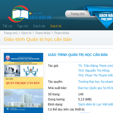
Trang chủ
Tất cả
Tạp chí
Sách bộ
Sách lẻ
\
\
\
Trang chủ
Sách lẻ
Tham khảo
Tham khảo
Giáo trình Quản trị học căn bản
GIÁO TRÌNH QUẢN TRỊ HỌC CĂN BẢN
Tác giả:
TS. Trần Đăng Thịnh (chủ
ThS. Nguyễn Thị Hồng
ThS. Phan Thị Thanh Hiề
Tác quyền:
Trường Đại học Sư phạm
Nhà xuất bản:
Đại học Quốc gia Tp.HC
Số trang:
146
Dung lượng:
5,13 (MB)
Định dạng:
Sách điện tử Lạc Việt (e
Có thể đọc trên các thiết bị: