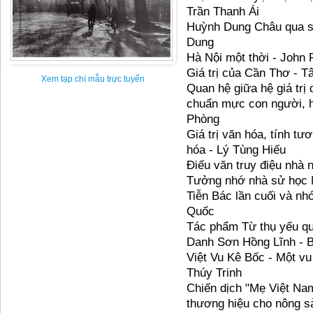
Trần Thanh Ái
Huỳnh Dung Châu qua sử
Dung
Hà Nội một thời - John
Giá trị của Cần Thơ - 
Xem tạp chí mẫu trực tuyến
Quan hệ giữa hệ giá trị q
chuẩn mực con người, hệ
Phòng
Giá trị văn hóa, tính tươ
hóa - Lý Tùng Hiếu
Điếu văn truy điệu nhà
Tưởng nhớ nhà sử học 
Tiễn Bác lần cuối và nh
Quốc
Tác phẩm Từ thụ yếu q
Danh Sơn Hồng Lĩnh - B
Việt Vu Kê Bốc - Một vu
Thúy Trinh
Chiến dịch "Mẹ Việt Na
thương hiệu cho nông 