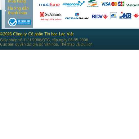
mua hàng
Hướng dẫn
thanh toán
©2026 Công ty Cổ phần Tin học Lạc Việt
Giấy phép số 1131/2008/QTG, cấp ngày 06-05-2008
Cục bản quyền tác giả Bộ văn hóa, Thể thao và Du lịch