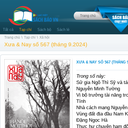
Trang chủ
Tất cả
Tạp chí
Sách bộ
Sách lẻ
\
\
Trang chủ
Tạp chí
Xã hội
Xưa & Nay số 567 (tháng 9.2024)
XƯA & NAY SỐ 567 (THÁNG 9
Trong số này:
Sử gia Ngô Thì Sỹ và tá
Nguyễn Minh Tường
Vị bộ trưởng tài năng t
Tính
Nhà cách mạng Nguyễn
Vùng đất địa đầu Nam Kỳ
Đặng Ngọc Hà
Thực hư chuyện hạm đội