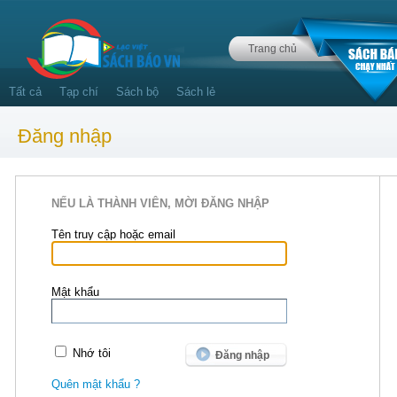
Trang chủ
Tất cả
Tạp chí
Sách bộ
Sách lẻ
Đăng nhập
NẾU LÀ THÀNH VIÊN, MỜI ĐĂNG NHẬP
Tên truy cập hoặc email
Mật khẩu
Nhớ tôi
Quên mật khẩu ?