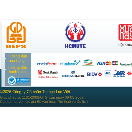
Hướng dẫn
mua hàng
Hướng dẫn
thanh toán
©2026 Công ty Cổ phần Tin học Lạc Việt
Giấy phép số 1131/2008/QTG, cấp ngày 06-05-2008
Cục bản quyền tác giả Bộ văn hóa, Thể thao và Du lịch