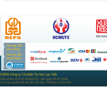
Hướng dẫn
mua hàng
Hướng dẫn
thanh toán
©2026 Công ty Cổ phần Tin học Lạc Việt
Giấy phép số 1131/2008/QTG, cấp ngày 06-05-2008
Cục bản quyền tác giả Bộ văn hóa, Thể thao và Du lịch