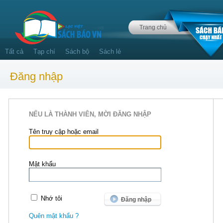
Trang chủ
Tất cả
Tạp chí
Sách bộ
Sách lẻ
Đăng nhập
NẾU LÀ THÀNH VIÊN, MỜI ĐĂNG NHẬP
Tên truy cập hoặc email
Mật khẩu
Nhớ tôi
Quên mật khẩu ?