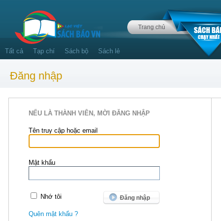
Trang chủ
Tất cả
Tạp chí
Sách bộ
Sách lẻ
Đăng nhập
NẾU LÀ THÀNH VIÊN, MỜI ĐĂNG NHẬP
Tên truy cập hoặc email
Mật khẩu
Nhớ tôi
Quên mật khẩu ?