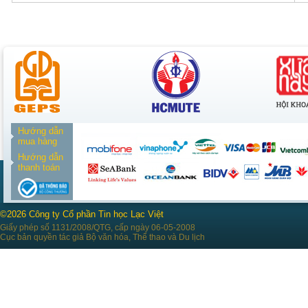
Hướng dẫn
mua hàng
Hướng dẫn
thanh toán
©2026 Công ty Cổ phần Tin học Lạc Việt
Giấy phép số 1131/2008/QTG, cấp ngày 06-05-2008
Cục bản quyền tác giả Bộ văn hóa, Thể thao và Du lịch