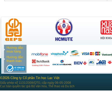
Hướng dẫn
mua hàng
Hướng dẫn
thanh toán
©2026 Công ty Cổ phần Tin học Lạc Việt
Giấy phép số 1131/2008/QTG, cấp ngày 06-05-2008
Cục bản quyền tác giả Bộ văn hóa, Thể thao và Du lịch