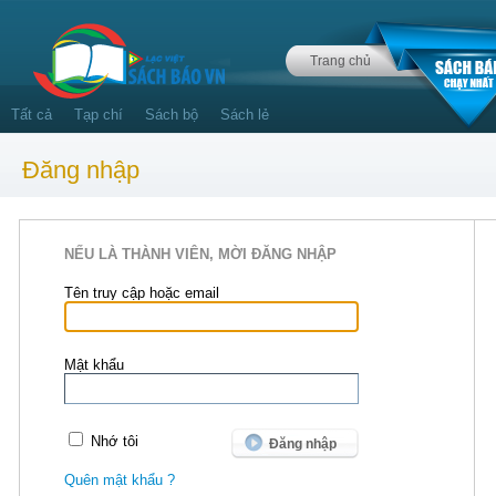
Trang chủ
Tất cả
Tạp chí
Sách bộ
Sách lẻ
Đăng nhập
NẾU LÀ THÀNH VIÊN, MỜI ĐĂNG NHẬP
Tên truy cập hoặc email
Mật khẩu
Nhớ tôi
Quên mật khẩu ?