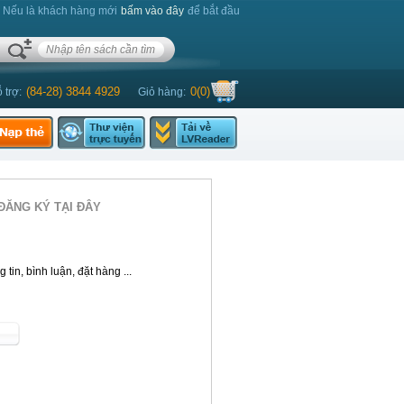
. Nếu là khách hàng mới
bấm vào đây
để bắt đầu
(84-28) 3844 4929
0
(
0
)
 trợ:
Giỏ hàng:
ĐĂNG KÝ TẠI ĐÂY
tin, bình luận, đặt hàng ...