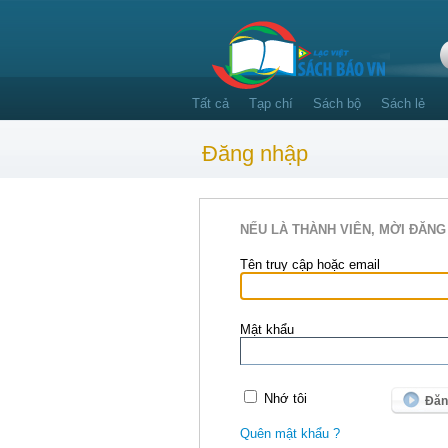
Tất cả
Tạp chí
Sách bộ
Sách lẻ
Đăng nhập
NẾU LÀ THÀNH VIÊN, MỜI ĐĂNG
Tên truy cập hoặc email
Mật khẩu
Nhớ tôi
Quên mật khẩu ?