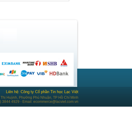
Liên hệ: Công ty Cổ phần Tin học Lạc Việt
Thị Huỳnh, Phường Phú Nhuận, TP Hồ Chí Minh
28) 3844 4929 - Email: ecommerce@lacviet.com.vn