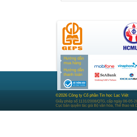
Hướng dẫn
mua hàng
Hướng dẫn
thanh toán
©2026 Công ty Cổ phần Tin học Lạc Việt
Giấy phép số 1131/2008/QTG, cấp ngày 06-05-2
Cục bản quyền tác giả Bộ văn hóa, Thể thao và D