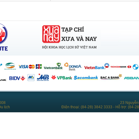
008
23 Nguyễn 
u lịch
Điện thoại: (84-28) 3842 3333 - Hỗ trợ: (84-