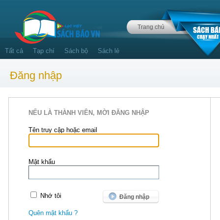
Trang chủ
Tất cả
Tạp chí
Sách bộ
Sách lẻ
Đăng nhập
NẾU LÀ THÀNH VIÊN, MỜI ĐĂNG NHẬP
Tên truy cập hoặc email
Mật khẩu
Nhớ tôi
Quên mật khẩu ?