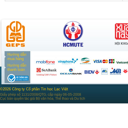
Hướng dẫn
mua hàng
Hướng dẫn
thanh toán
©2026 Công ty Cổ phần Tin học Lạc Việt
Giấy phép số 1131/2008/QTG, cấp ngày 06-05-2008
Cục bản quyền tác giả Bộ văn hóa, Thể thao và Du lịch