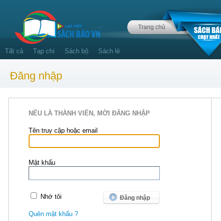
Trang chủ
Tất cả
Tạp chí
Sách bộ
Sách lẻ
Đăng nhập
NẾU LÀ THÀNH VIÊN, MỜI ĐĂNG NHẬP
Tên truy cập hoặc email
Mật khẩu
Nhớ tôi
Quên mật khẩu ?