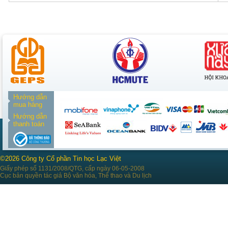
Hướng dẫn
mua hàng
Hướng dẫn
thanh toán
©2026 Công ty Cổ phần Tin học Lạc Việt
Giấy phép số 1131/2008/QTG, cấp ngày 06-05-2008
Cục bản quyền tác giả Bộ văn hóa, Thể thao và Du lịch