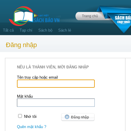
Trang chủ
Tất cả
Tạp chí
Sách bộ
Sách lẻ
Đăng nhập
NẾU LÀ THÀNH VIÊN, MỜI ĐĂNG NHẬP
Tên truy cập hoặc email
Mật khẩu
Nhớ tôi
Quên mật khẩu ?