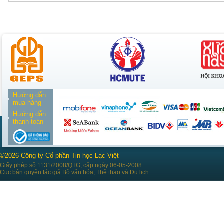
Hướng dẫn
mua hàng
Hướng dẫn
thanh toán
©2026 Công ty Cổ phần Tin học Lạc Việt
Giấy phép số 1131/2008/QTG, cấp ngày 06-05-2008
Cục bản quyền tác giả Bộ văn hóa, Thể thao và Du lịch