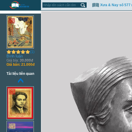
Xưa & Nay số 577 
(1)
Bình luận
Giá bìa:
30.000đ
Giá bán:
21.000đ
Tài liệu liên quan