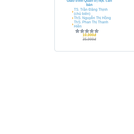
Giáo trình Quản trị học căn
bản
TS. Trần Đăng Thịnh
(chủ biên)
ThS. Nguyễn Thị Hồng
ThS. Phan Thị Thanh
Hiền
10.000đ
35.000đ