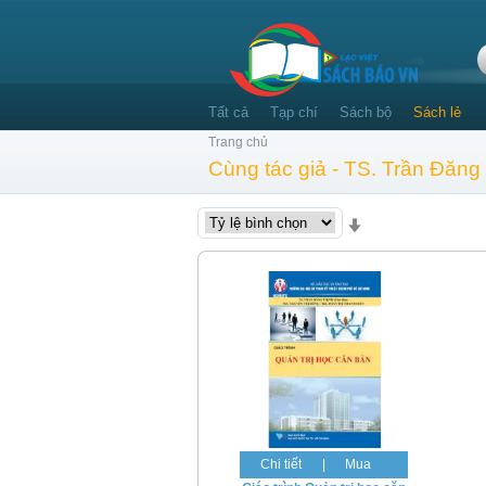
Tất cả
Tạp chí
Sách bộ
Sách lẻ
Trang chủ
Cùng tác giả - TS. Trần Đăng
Chi tiết
|
Mua