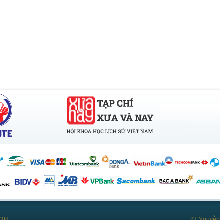
008
23 Nguyễn 