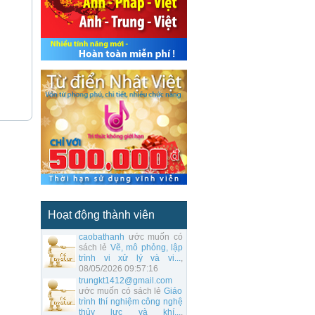
Hoạt động thành viên
caobathanh
ước muốn có
sách lẻ
Vẽ, mô phỏng, lập
trình vi xử lý và vi...
,
08/05/2026 09:57:16
trungkt1412@gmail.com
ước muốn có sách lẻ
Giáo
trình thí nghiệm công nghệ
thủy lực và khí...
,