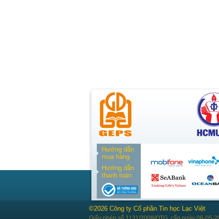
Hướng dẫn
mua hàng
Hướng dẫn
thanh toán
©2026 Công ty Cổ phần Tin học Lạc Việt
Giấy phép số 1131/2008/QTG, cấp ngày 06-05-2