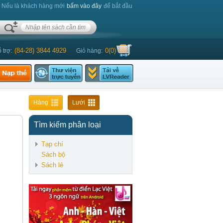
. Nếu là khách hàng mới
bấm vào đây
để bắt đầu
(84-28) 3844 4929
0
(
0
)
 trợ:
Giỏ hàng:
an Thị Thanh Hiền
Hàng
Lưới
Tìm kiếm phân loại
Tạp chí
Sách bộ
Sách lẻ