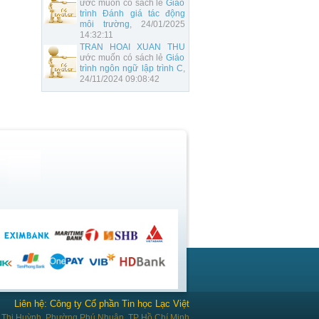
ước muốn có sách lẻ
Giáo
trình Đánh giá tác động
môi trường
, 24/01/2025
14:32:11
TRAN HOAI XUAN THU
ước muốn có sách lẻ
Giáo
trình ngôn ngữ lập trình C
,
24/11/2024 09:08:42
Liên hệ: Công ty Cổ phần Tin học Lạc Việt
Thị Huỳnh, Phường Phú Nhuận, TP Hồ Chí Minh