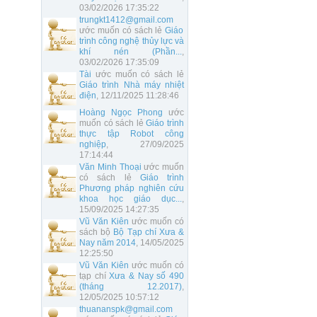
03/02/2026 17:35:22
trungkt1412@gmail.com
ước muốn có sách lẻ
Giáo
trình công nghệ thủy lực và
khí nén (Phần...
,
03/02/2026 17:35:09
Tài
ước muốn có sách lẻ
Giáo trình Nhà máy nhiệt
điện
, 12/11/2025 11:28:46
Hoàng Ngọc Phong
ước
muốn có sách lẻ
Giáo trình
thực tập Robot công
nghiệp
, 27/09/2025
17:14:44
Văn Minh Thoại
ước muốn
có sách lẻ
Giáo trình
Phương pháp nghiên cứu
khoa học giáo dục...
,
15/09/2025 14:27:35
Vũ Văn Kiên
ước muốn có
sách bộ
Bộ Tạp chí Xưa &
Nay năm 2014
, 14/05/2025
12:25:50
Vũ Văn Kiên
ước muốn có
tạp chí
Xưa & Nay số 490
(tháng 12.2017)
,
12/05/2025 10:57:12
thuananspk@gmail.com