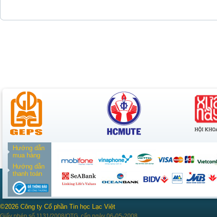
Hướng dẫn
mua hàng
Hướng dẫn
thanh toán
©2026 Công ty Cổ phần Tin học Lạc Việt
Giấy phép số 1131/2008/QTG, cấp ngày 06-05-2008