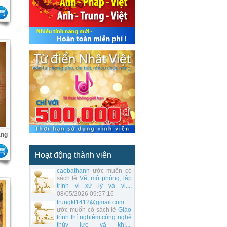
áng
Hoạt động thành viên
caobathanh
ước muốn có
sách lẻ
Vẽ, mô phỏng, lập
trình vi xử lý và vi...
,
08/05/2026 09:57:16
trungkt1412@gmail.com
ước muốn có sách lẻ
Giáo
trình thí nghiệm công nghệ
thủy lực và khí...
,