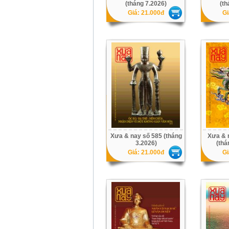
(tháng 7.2026)
(th
Giá: 21.000đ
Gi
Xưa & nay số 585 (tháng
Xưa & 
3.2026)
(thá
Giá: 21.000đ
Gi