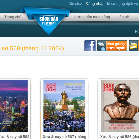
Xin chào,
Đăng nhập
để sử dụng dịch vụ
Trang chủ
Hướng dẫn mua hàng
Liên hệ
Hỗ
y số 569 (tháng 11.2024)
Xưa & nay số 588
Xưa & nay số 587 (tháng
Xưa & nay số 586 (th