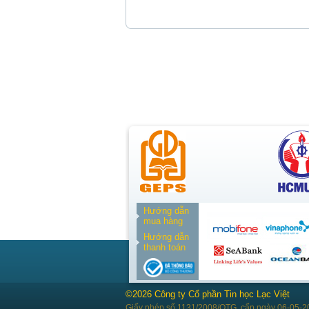
Hướng dẫn
mua hàng
Hướng dẫn
thanh toán
©2026 Công ty Cổ phần Tin học Lạc Việt
Giấy phép số 1131/2008/QTG, cấp ngày 06-05-2