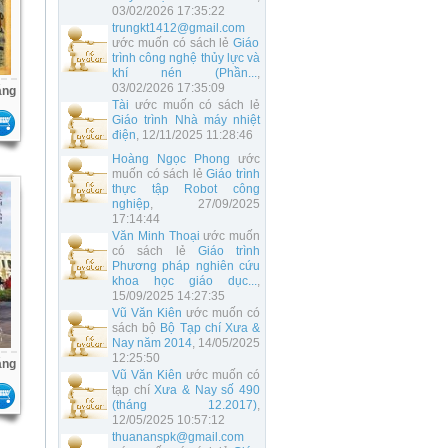
03/02/2026 17:35:22
trungkt1412@gmail.com
ước muốn có sách lẻ
Giáo
trình công nghệ thủy lực và
khí nén (Phần...
,
03/02/2026 17:35:09
áng
Tài
ước muốn có sách lẻ
Giáo trình Nhà máy nhiệt
điện
, 12/11/2025 11:28:46
Hoàng Ngọc Phong
ước
muốn có sách lẻ
Giáo trình
thực tập Robot công
nghiệp
, 27/09/2025
17:14:44
Văn Minh Thoại
ước muốn
có sách lẻ
Giáo trình
Phương pháp nghiên cứu
khoa học giáo dục...
,
15/09/2025 14:27:35
Vũ Văn Kiên
ước muốn có
sách bộ
Bộ Tạp chí Xưa &
Nay năm 2014
, 14/05/2025
12:25:50
áng
Vũ Văn Kiên
ước muốn có
tạp chí
Xưa & Nay số 490
(tháng 12.2017)
,
12/05/2025 10:57:12
thuananspk@gmail.com