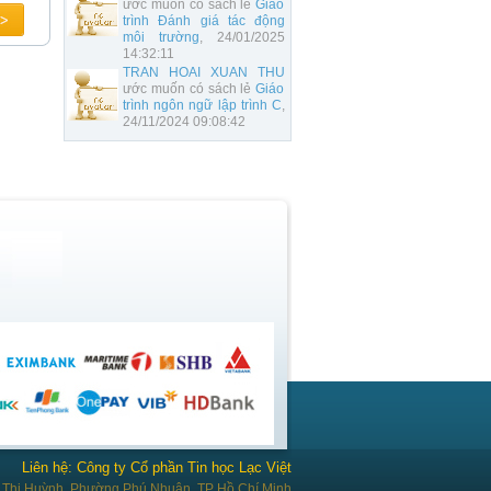
ước muốn có sách lẻ
Giáo
trình Đánh giá tác động
môi trường
, 24/01/2025
14:32:11
TRAN HOAI XUAN THU
ước muốn có sách lẻ
Giáo
trình ngôn ngữ lập trình C
,
24/11/2024 09:08:42
Liên hệ: Công ty Cổ phần Tin học Lạc Việt
Thị Huỳnh, Phường Phú Nhuận, TP Hồ Chí Minh