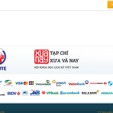
008
23 Nguyễn 