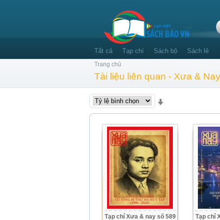
Tất cả
Tạp chí
Sách bộ
Sách lẻ
Trang chủ
Tài liệu liên quan - Xưa & Na
Tạp chí Xưa & nay số 589
Tạp chí 