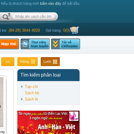
. Nếu là khách hàng mới
bấm vào đây
để bắt đầu
(84-28) 3844 4929
0
(
0
)
 trợ:
Giỏ hàng:
Hàng
Lưới
Tìm kiếm phân loại
Tạp chí
Sách bộ
Sách lẻ
áng