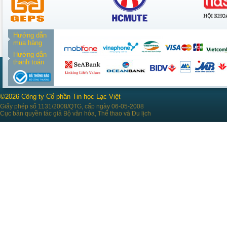
Hướng dẫn
mua hàng
Hướng dẫn
thanh toán
©2026 Công ty Cổ phần Tin học Lạc Việt
Giấy phép số 1131/2008/QTG, cấp ngày 06-05-2008
Cục bản quyền tác giả Bộ văn hóa, Thể thao và Du lịch