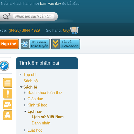
. Nếu là khách hàng mới
bấm vào đây
để bắt đầu
(84-28) 3844 4929
0
(
0
)
 trợ:
Giỏ hàng:
Tìm kiếm phân loại
Tạp chí
Sách bộ
Sách lẻ
Bách khoa toàn thư
Giáo dục
Kinh tế học
Lịch sử
Lịch sử Việt Nam
Danh nhân
Luật học