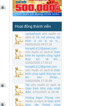
Hoạt động thành viên
caobathanh
ước muốn có
sách lẻ
Vẽ, mô phỏng, lập
trình vi xử lý và vi...
,
08/05/2026 09:57:16
trungkt1412@gmail.com
ước muốn có sách lẻ
Giáo
trình thí nghiệm công nghệ
thủy lực và khí...
,
03/02/2026 17:35:22
trungkt1412@gmail.com
ước muốn có sách lẻ
Giáo
trình công nghệ thủy lực và
khí nén (Phần...
,
03/02/2026 17:35:09
Tài
ước muốn có sách lẻ
Giáo trình Nhà máy nhiệt
điện
, 12/11/2025 11:28:46
Hoàng Ngọc Phong
ước
muốn có sách lẻ
Giáo trình
thực tập Robot công