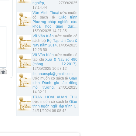
nghiệp
, 27/09/2025
17:14:44
Văn Minh Thoại
ước muốn
có sách lẻ
Giáo trình
Phương pháp nghiên cứu
khoa học giáo dục...
,
15/09/2025 14:27:35
Vũ Văn Kiên
ước muốn có
sách bộ
Bộ Tạp chí Xưa &
Nay năm 2014
, 14/05/2025
12:25:50
Vũ Văn Kiên
ước muốn có
tạp chí
Xưa & Nay số 490
(tháng 12.2017)
,
12/05/2025 10:57:12
thuananspk@gmail.com
ước muốn có sách lẻ
Giáo
trình Đánh giá tác động
môi trường
, 24/01/2025
14:32:11
TRAN HOAI XUAN THU
ước muốn có sách lẻ
Giáo
trình ngôn ngữ lập trình C
,
24/11/2024 09:08:42