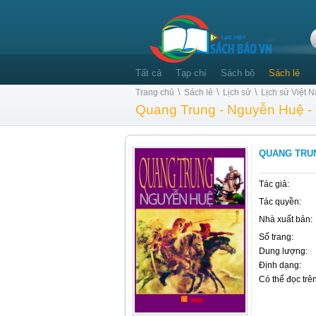
Tất cả
Tạp chí
Sách bộ
Sách lẻ
\
\
\
Trang chủ
Sách lẻ
Lịch sử
Lịch sử Việt
Quang Trung - Nguyễn Huệ - 
QUANG TRUN
Tác giả:
Tác quyền:
Nhà xuất bản:
Số trang:
Dung lượng:
Định dạng:
Có thể đọc trên