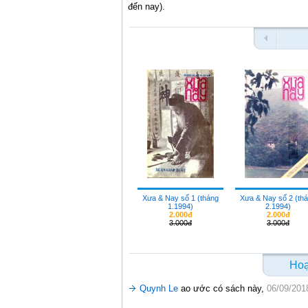
đến nay).
Xưa & Nay số 1 (tháng
Xưa & Nay số 2 (th
1.1994)
2.1994)
2.000đ
2.000đ
3.000đ
3.000đ
Hoạ
Quynh Le
ao ước có sách này,
06/09/201