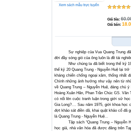
Xem sách mẫu trực tuyến
60.0
Giá bìa:
18.
Giá bán:
Sự nghiệp của Vua Quang Trung đã 
đời đầy sóng gió của ông luôn là đề tài nghi
Như chúng ta đã biết trong thế kỷ 
thế kỷ 20 Quang Trung - Nguyễn Huệ lại trở 
kháng chiến chống ngoại xâm, thống nhất đất
Chính những ảnh hưởng như vậy nên từ nhữn
về Quang Trung – Nguyễn Huệ, đáng chú ý 
Hoàng Xuân Hãn, Phan Trần Chúc GS. Văn T
có nổi lên cuộc tranh luận trong giới sử h
Gia Long?.... Sau năm 1975, giới khoa học c
đợt khảo sát điền dã, khai quật khảo cổ đã 
là Quang Trung - Nguyễn Huệ...
Tập sách “Quang Trung – Nguyễn Hu
học giả, nhà văn hóa đã được đăng trên T