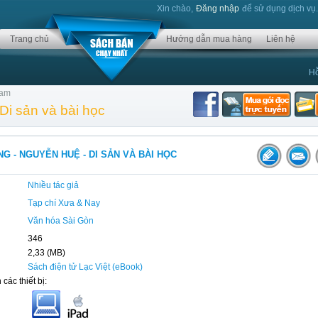
Xin chào,
Đăng nhập
để sử dụng dịch vụ
Trang chủ
Hướng dẫn mua hàng
Liên hệ
Hỗ
 Nam
Di sản và bài học
G - NGUYỄN HUỆ - DI SẢN VÀ BÀI HỌC
Nhiều tác giả
Tạp chí Xưa & Nay
Văn hóa Sài Gòn
346
2,33 (MB)
Sách điện tử Lạc Việt (eBook)
 các thiết bị: