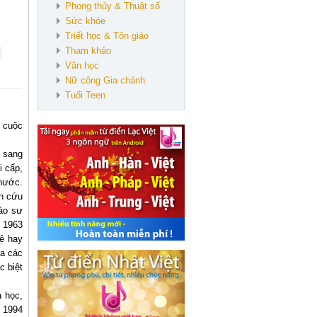
Phong thủy & Thuật số
Sức khỏe
Triết học & Tôn giáo
Tham khảo
Văn học
Nữ công Gia chánh
Tuổi Teen
 cuộc
g sang
i cấp,
 nước.
ên cứu
áo sư
 1963
uệ hay
ua các
c biệt
a học,
ừ 1994