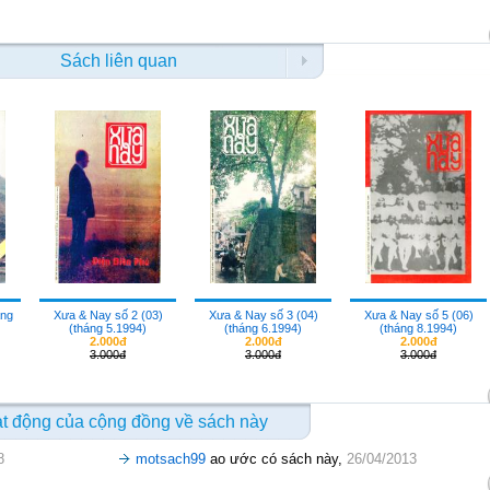
Sách liên quan
áng
Xưa & Nay số 2 (03)
Xưa & Nay số 3 (04)
Xưa & Nay số 5 (06)
(tháng 5.1994)
(tháng 6.1994)
(tháng 8.1994)
2.000đ
2.000đ
2.000đ
3.000đ
3.000đ
3.000đ
t động của cộng đồng về sách này
8
motsach99
ao ước có sách này,
26/04/2013