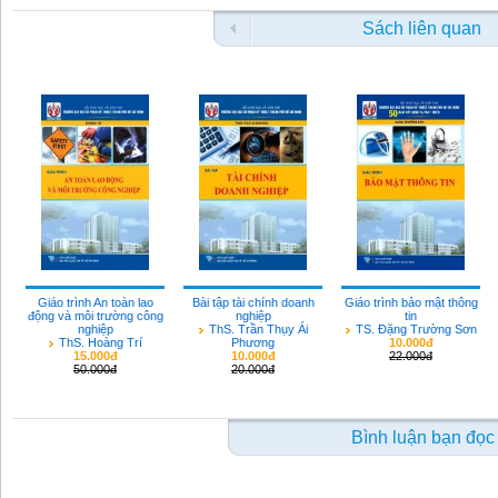
Sách liên quan
Giáo trình An toàn lao
Bài tập tài chính doanh
Giáo trình bảo mật thông
động và môi trường công
nghiệp
tin
nghiệp
ThS. Trần Thụy Ái
TS. Đặng Trường Sơn
ThS. Hoàng Trí
Phương
10.000đ
15.000đ
10.000đ
22.000đ
50.000đ
20.000đ
Bình luận bạn đọc