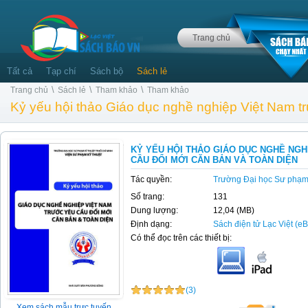
Trang chủ
Tất cả
Tạp chí
Sách bộ
Sách lẻ
\
\
\
Trang chủ
Sách lẻ
Tham khảo
Tham khảo
Kỷ yếu hội thảo Giáo dục nghề nghiệp Việt Nam tr
KỶ YẾU HỘI THẢO GIÁO DỤC NGHỀ NGH
CẦU ĐỔI MỚI CĂN BẢN VÀ TOÀN DIỆN
Tác quyền:
Trường Đại học Sư phạm
Số trang:
131
Dung lượng:
12,04 (MB)
Định dạng:
Sách điện tử Lạc Việt (e
Có thể đọc trên các thiết bị:
(3)
Xem sách mẫu trực tuyến