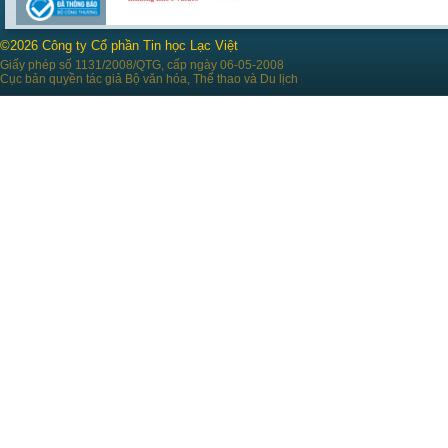
©2026 Công ty Cổ phần Tin học Lạc Việt
Giấy phép số 1131/2008/QTG, cấp ngày 06-05-2008
Cục bản quyền tác giả Bộ văn hóa, Thể thao và Du lịch