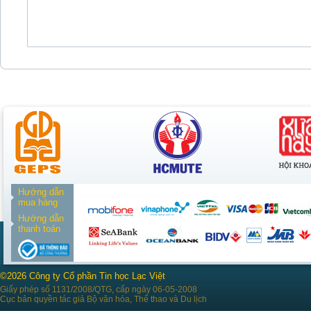
Hướng dẫn
mua hàng
Hướng dẫn
thanh toán
©2026 Công ty Cổ phần Tin học Lạc Việt
Giấy phép số 1131/2008/QTG, cấp ngày 06-05-2008
Cục bản quyền tác giả Bộ văn hóa, Thể thao và Du lịch