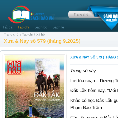
Trang chủ
Tất cả
Tạp chí
Sách bộ
Sách lẻ
\
\
Trang chủ
Tạp chí
Xã hội
Xưa & Nay số 579 (tháng 9.2025)
XƯA & NAY SỐ 579 (THÁNG 9
Trong số này:
Lời tòa soạn – Dương 
Đắk Lắk hôm nay, "Mối 
Khảo cổ học Đắk Lắk g
Phạm Bảo Trâm
Các tộc người ở Đắk L