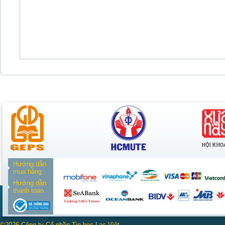
Hướng dẫn
mua hàng
Hướng dẫn
thanh toán
©2026 Công ty Cổ phần Tin học Lạc Việt