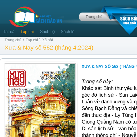
Trang chủ
Tất cả
Tạp chí
Sách bộ
Sách lẻ
\
\
Trang chủ
Tạp chí
Xã hội
Xưa & Nay số 562 (tháng 4.2024)
XƯA & NAY SỐ 562 (THÁNG 4
Trong số này:
Khảo sát Binh thư yếu 
góc độ lịch sử - Sun La
Luận về danh xưng và q
Sông Bạch Đằng và chiến
đến thực địa - Lý Tùng 
Giọng Quảng Nam có tự 
Di sản lịch sử - văn hó
thành thông chí - Nguyễ