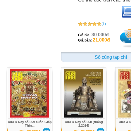
(1)
30.000đ
Giá bìa:
21.000đ
Giá bán:
Số cùng tạp chí
Xưa & Nay số 559 Xuân Giáp
Xưa & Nay số 560 (tháng
Xưa & N
Thìn...
2.2024)