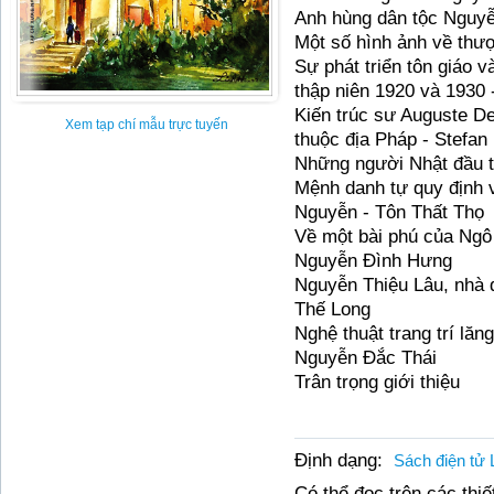
Anh hùng dân tộc Nguyễ
Một số hình ảnh về thư
Sự phát triển tôn giáo v
thập niên 1920 và 1930
Kiến trúc sư Auguste De
Xem tạp chí mẫu trực tuyến
thuộc địa Pháp - Stefan 
Những người Nhật đầu t
Mệnh danh tự quy định v
Nguyễn - Tôn Thất Thọ
Về một bài phú của Ngô
Nguyễn Đình Hưng
Nguyễn Thiệu Lâu, nhà đ
Thế Long
Nghệ thuật trang trí lăn
Nguyễn Đắc Thái
Trân trọng giới thiệu
Định dạng:
Sách điện tử 
Có thể đọc trên các thiết