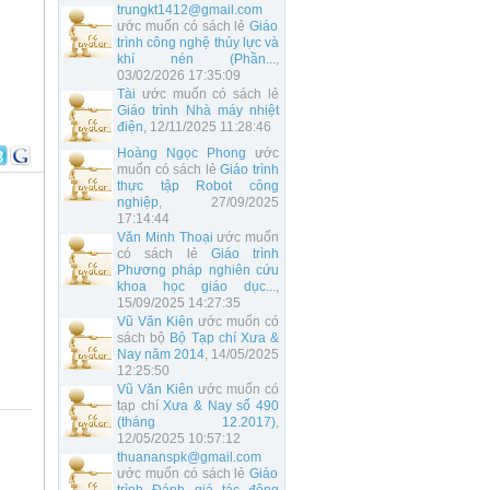
trungkt1412@gmail.com
ước muốn có sách lẻ
Giáo
trình công nghệ thủy lực và
khí nén (Phần...
,
03/02/2026 17:35:09
Tài
ước muốn có sách lẻ
Giáo trình Nhà máy nhiệt
điện
, 12/11/2025 11:28:46
Hoàng Ngọc Phong
ước
muốn có sách lẻ
Giáo trình
thực tập Robot công
nghiệp
, 27/09/2025
17:14:44
Văn Minh Thoại
ước muốn
có sách lẻ
Giáo trình
Phương pháp nghiên cứu
khoa học giáo dục...
,
15/09/2025 14:27:35
Vũ Văn Kiên
ước muốn có
sách bộ
Bộ Tạp chí Xưa &
Nay năm 2014
, 14/05/2025
12:25:50
Vũ Văn Kiên
ước muốn có
tạp chí
Xưa & Nay số 490
(tháng 12.2017)
,
12/05/2025 10:57:12
thuananspk@gmail.com
ước muốn có sách lẻ
Giáo