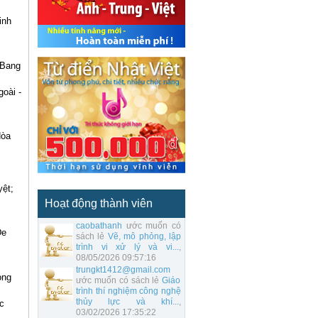
inh
 Bang
oài -
Hòa
yệt;
Hoạt động thành viên
caobathanh
ước muốn có
De
sách lẻ
Vẽ, mô phỏng, lập
trình vi xử lý và vi...
,
08/05/2026 09:57:16
trungkt1412@gmail.com
ong
ước muốn có sách lẻ
Giáo
trình thí nghiệm công nghệ
thủy lực và khí...
,
c
03/02/2026 17:35:22