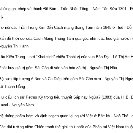
Những ghi chép về thành Đồ Bàn – Trần Nhân Tông – Năm Tân Sửu 1301 - Đ
Hy
Từ nội các Trần Trọng Kim đến Cách mạng tháng Tám năm 1945 ở Huế - Đỗ
Vấn đề thời cơ của Cách Mạng Tháng Tám qua góc nhìn các học giả nước ng
Nguyễn Thị Hạnh
Lầu Kiến Trung – nơi “Khai sinh” chiếu Thoái vị của vua Bảo Đại - Lê Thị An 
Phát huy giá trị gốm Sài Gòn di sản văn hóa đô thị - Nguyễn Thị Hậu
Bộ sưu tập tượng A Nan và Ca Diếp trên gốm Sài Gòn xưa - Nguyễn Thị Ngu
Lê Thanh Hằng
Hư cấu lịch sử Petrus Ký trong tiểu thuyết Sấp hay Ngửa? (1883) của H. B. 
Laval - Nguyễn Nam
Hệ thống phẩm hàm và định ngạch quan lại người Việt ở Bắc kỳ - Ngô Thế L
Các đài tưởng niệm Chiến tranh thế giới thứ nhất của Pháp tại Việt Nam thuộ