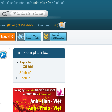
. Nếu là khách hàng mới
bấm vào đây
để bắt đầu
(84-28) 3844 4929
0
(
0
)
 trợ:
Giỏ hàng:
Tìm kiếm phân loại
Tạp chí
Xã hội
Sách bộ
Sách lẻ
n