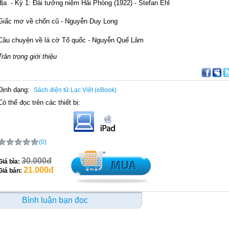
địa
- Kỳ 1: Đài tưởng niệm Hải Phòng (1922) - Stefan Ehl
Giấc mơ về chốn cũ - Nguyễn Duy Long
Câu chuyện về lá cờ Tổ quốc - Nguyễn Quế Lâm
Trân trọng giới thiệu
Định dạng:
Sách điện tử Lạc Việt (eBook)
Có thể đọc trên các thiết bị:
(0)
30.000đ
Giá bìa:
21.000đ
Giá bán:
Bình luận bạn đọc