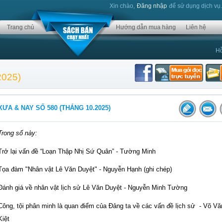
Xin chào,
Đăng nhập
để sử dụng dịch vụ
Trang chủ
Hướng dẫn mua hàng
Liên hệ
Hỗ
2025)
XƯA & NAY SỐ 580 (THÁNG 10.2025)
Trong số này:
Trở lại vấn đề “Loạn Thập Nhị Sứ Quân” - Tường Minh
Tọa đàm "Nhân vật Lê Văn Duyệt" - Nguyễn Hạnh (ghi chép)
Đánh giá về nhân vật lịch sử Lê Văn Duyệt - Nguyễn Minh Tường
Công, tội phân minh là quan điểm của Đảng ta về các vấn đề lịch sử
- Võ Vă
Kiệt