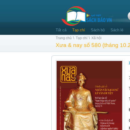
Tất cả
Tạp chí
Sách bộ
Sách lẻ
\
\
Trang chủ
Tạp chí
Xã hội
Xưa & nay số 580 (tháng 10.