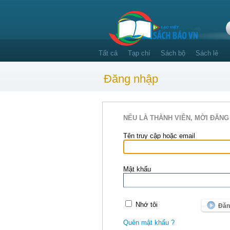
Tất cả
Tạp chí
Sách bộ
Sách lẻ
Đăng nhập
NẾU LÀ THÀNH VIÊN, MỜI ĐĂNG
Tên truy cập hoặc email
Mật khẩu
Nhớ tôi
Quên mật khẩu ?