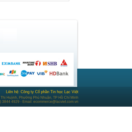
Liên hệ: Công ty Cổ phần Tin học Lạc Việt
Thị Huỳnh, Phường Phú Nhuận, TP Hồ Chí Minh
28) 3844 4929 - Email: ecommerce@lacviet.com.vn