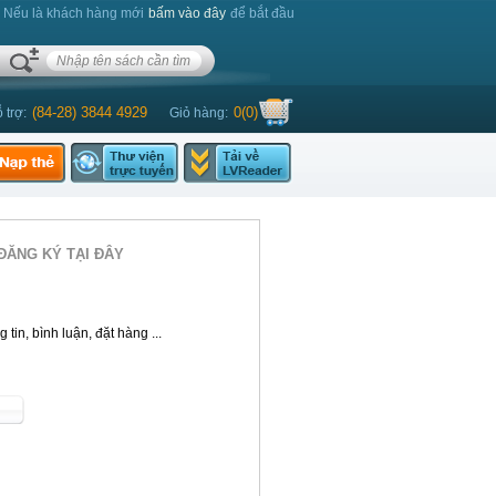
. Nếu là khách hàng mới
bấm vào đây
để bắt đầu
(84-28) 3844 4929
0
(
0
)
 trợ:
Giỏ hàng:
ĐĂNG KÝ TẠI ĐÂY
tin, bình luận, đặt hàng ...