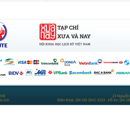
008
23 Nguyễn 
u lịch
Điện thoại: (84-28) 3842 3333 - Hỗ trợ: (84-