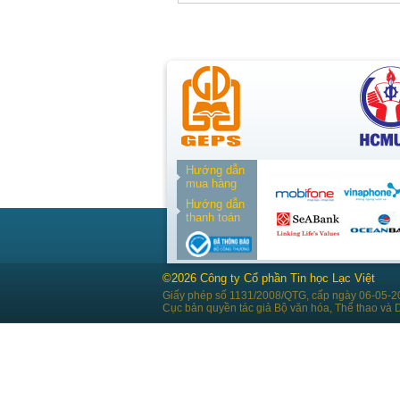
Hướng dẫn
mua hàng
Hướng dẫn
thanh toán
©2026 Công ty Cổ phần Tin học Lạc Việt
Giấy phép số 1131/2008/QTG, cấp ngày 06-05-2
Cục bản quyền tác giả Bộ văn hóa, Thể thao và D