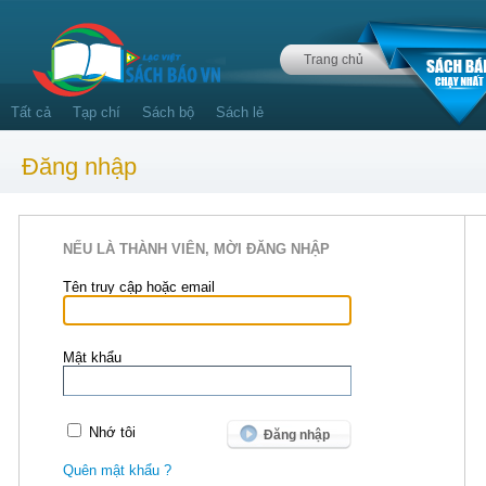
Trang chủ
Tất cả
Tạp chí
Sách bộ
Sách lẻ
Đăng nhập
NẾU LÀ THÀNH VIÊN, MỜI ĐĂNG NHẬP
Tên truy cập hoặc email
Mật khẩu
Nhớ tôi
Quên mật khẩu ?