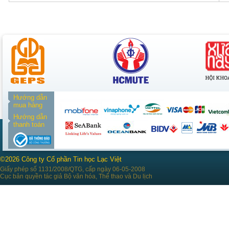
Hướng dẫn
mua hàng
Hướng dẫn
thanh toán
©2026 Công ty Cổ phần Tin học Lạc Việt
Giấy phép số 1131/2008/QTG, cấp ngày 06-05-2008
Cục bản quyền tác giả Bộ văn hóa, Thể thao và Du lịch