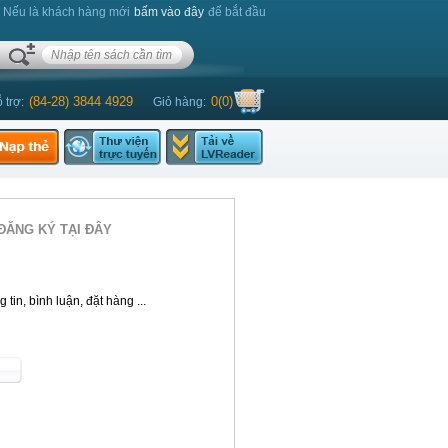
. Nếu là khách hàng mới
bấm vào đây
để bắt đầu
(84-28) 3844 4929
0
(
0
)
 trợ:
Giỏ hàng:
ĐĂNG KÝ TẠI ĐÂY
tin, bình luận, đặt hàng ...