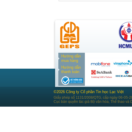
Hướng dẫn
mua hàng
Hướng dẫn
thanh toán
©2026 Công ty Cổ phần Tin học Lạc Việt
Giấy phép số 1131/2008/QTG, cấp ngày 06-05-2
Cục bản quyền tác giả Bộ văn hóa, Thể thao và D