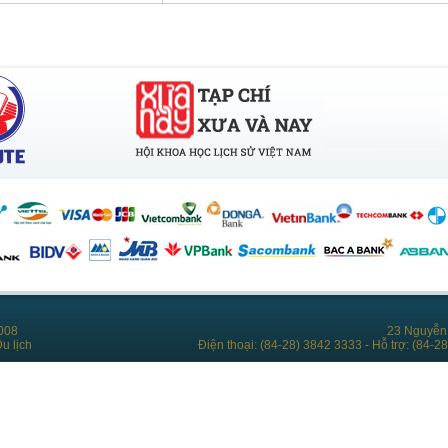
008
23 Nguyễn 
u lịch
Điện thoại: (84-28) 3842 3333 - Hỗ trợ: (84-