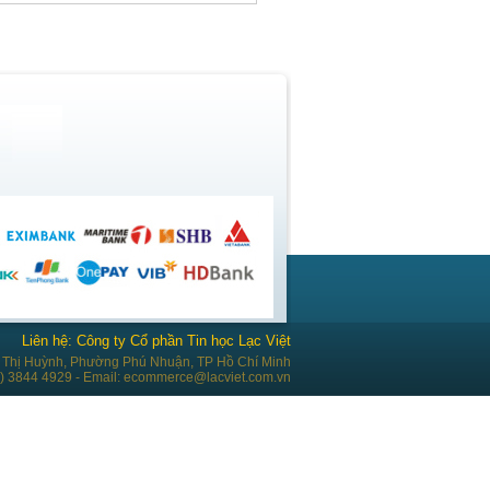
Liên hệ: Công ty Cổ phần Tin học Lạc Việt
Thị Huỳnh, Phường Phú Nhuận, TP Hồ Chí Minh
28) 3844 4929 - Email: ecommerce@lacviet.com.vn