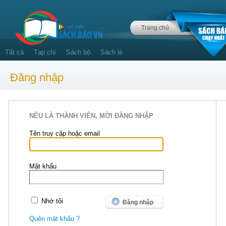
Trang chủ
Tất cả
Tạp chí
Sách bộ
Sách lẻ
Đăng nhập
NẾU LÀ THÀNH VIÊN, MỜI ĐĂNG NHẬP
Tên truy cập hoặc email
Mật khẩu
Nhớ tôi
Quên mật khẩu ?