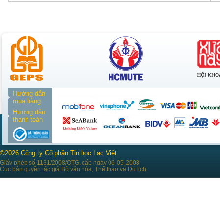
Hướng dẫn
mua hàng
Hướng dẫn
thanh toán
©2026 Công ty Cổ phần Tin học Lạc Việt
Giấy phép số 1131/2008/QTG, cấp ngày 06-05-2008
Cục bản quyền tác giả Bộ văn hóa, Thể thao và Du lịch