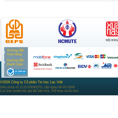
Hướng dẫn
mua hàng
Hướng dẫn
thanh toán
©2026 Công ty Cổ phần Tin học Lạc Việt
Giấy phép số 1131/2008/QTG, cấp ngày 06-05-2008
Cục bản quyền tác giả Bộ văn hóa, Thể thao và Du lịch