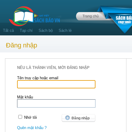
Trang chủ
Tất cả
Tạp chí
Sách bộ
Sách lẻ
Đăng nhập
NẾU LÀ THÀNH VIÊN, MỜI ĐĂNG NHẬP
Tên truy cập hoặc email
Mật khẩu
Nhớ tôi
Quên mật khẩu ?