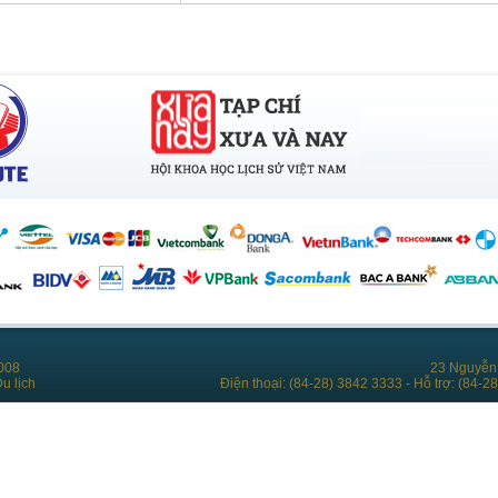
008
23 Nguyễn 
u lịch
Điện thoại: (84-28) 3842 3333 - Hỗ trợ: (84-