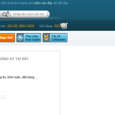
. Nếu là khách hàng mới
bấm vào đây
để bắt đầu
(84-28) 3844 4929
0
(
0
)
 trợ:
Giỏ hàng:
ĐĂNG KÝ TẠI ĐÂY
tin, bình luận, đặt hàng ...