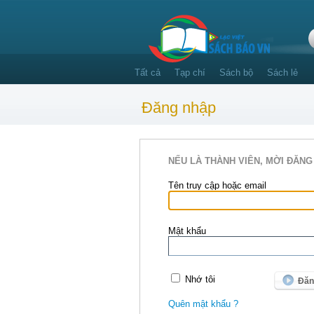
Tất cả
Tạp chí
Sách bộ
Sách lẻ
Đăng nhập
NẾU LÀ THÀNH VIÊN, MỜI ĐĂNG
Tên truy cập hoặc email
Mật khẩu
Nhớ tôi
Quên mật khẩu ?