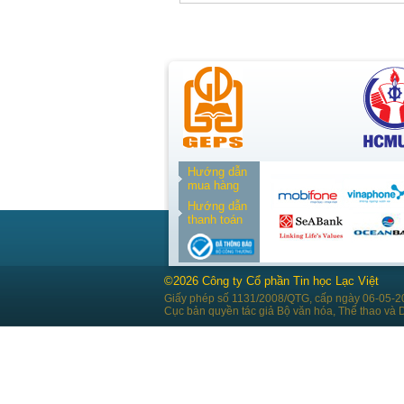
Hướng dẫn
mua hàng
Hướng dẫn
thanh toán
©2026 Công ty Cổ phần Tin học Lạc Việt
Giấy phép số 1131/2008/QTG, cấp ngày 06-05-2
Cục bản quyền tác giả Bộ văn hóa, Thể thao và D