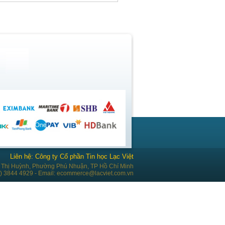
Liên hệ: Công ty Cổ phần Tin học Lạc Việt
Thị Huỳnh, Phường Phú Nhuận, TP Hồ Chí Minh
28) 3844 4929 - Email: ecommerce@lacviet.com.vn