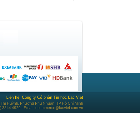
Liên hệ: Công ty Cổ phần Tin học Lạc Việt
Thị Huỳnh, Phường Phú Nhuận, TP Hồ Chí Minh
28) 3844 4929 - Email: ecommerce@lacviet.com.vn