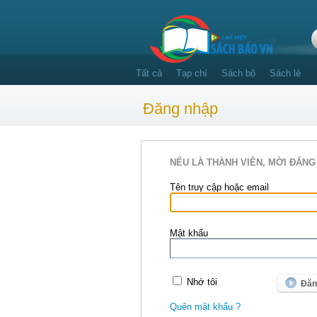
Tất cả
Tạp chí
Sách bộ
Sách lẻ
Đăng nhập
NẾU LÀ THÀNH VIÊN, MỜI ĐĂNG
Tên truy cập hoặc email
Mật khẩu
Nhớ tôi
Quên mật khẩu ?