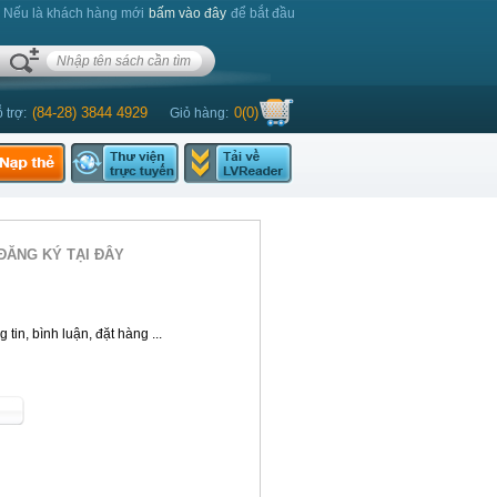
. Nếu là khách hàng mới
bấm vào đây
để bắt đầu
(84-28) 3844 4929
0
(
0
)
 trợ:
Giỏ hàng:
ĐĂNG KÝ TẠI ĐÂY
tin, bình luận, đặt hàng ...