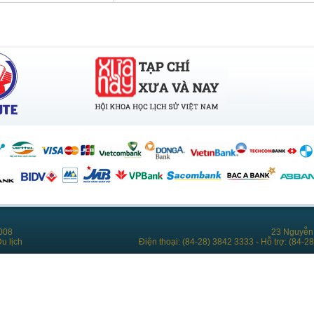
008
23 Nguyễn 
u lịch
Điện thoại: (84-28) 3842 3333 - Hỗ trợ: (84-