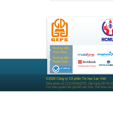
Hướng dẫn
mua hàng
Hướng dẫn
thanh toán
©2026 Công ty Cổ phần Tin học Lạc Việt
Giấy phép số 1131/2008/QTG, cấp ngày 06-05-2
Cục bản quyền tác giả Bộ văn hóa, Thể thao và D