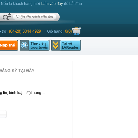
. Nếu là khách hàng mới
bấm vào đây
để bắt đầu
(84-28) 3844 4929
0
(
0
)
 trợ:
Giỏ hàng:
ĐĂNG KÝ TẠI ĐÂY
tin, bình luận, đặt hàng ...