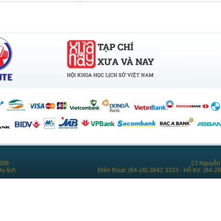
008
23 Nguyễn 
u lịch
Điện thoại: (84-28) 3842 3333 - Hỗ trợ: (84-