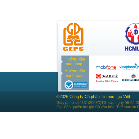
Hướng dẫn
mua hàng
Hướng dẫn
thanh toán
©2026 Công ty Cổ phần Tin học Lạc Việt
Giấy phép số 1131/2008/QTG, cấp ngày 06-05-2
Cục bản quyền tác giả Bộ văn hóa, Thể thao và D