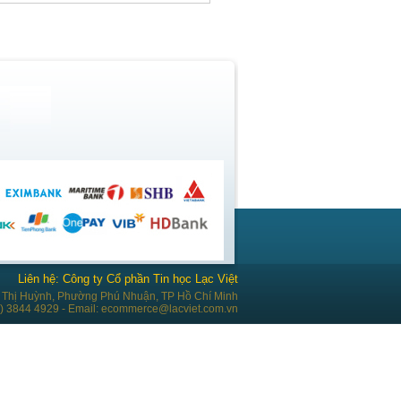
Liên hệ: Công ty Cổ phần Tin học Lạc Việt
Thị Huỳnh, Phường Phú Nhuận, TP Hồ Chí Minh
28) 3844 4929 - Email: ecommerce@lacviet.com.vn