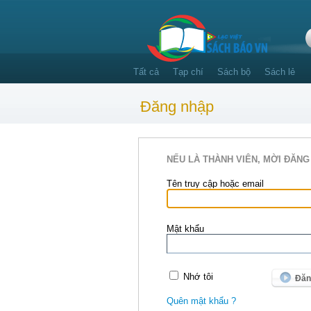
Tất cả
Tạp chí
Sách bộ
Sách lẻ
Đăng nhập
NẾU LÀ THÀNH VIÊN, MỜI ĐĂNG
Tên truy cập hoặc email
Mật khẩu
Nhớ tôi
Quên mật khẩu ?