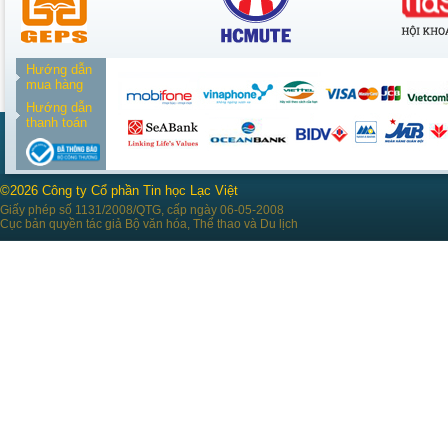
Hướng dẫn
mua hàng
Hướng dẫn
thanh toán
©2026 Công ty Cổ phần Tin học Lạc Việt
Giấy phép số 1131/2008/QTG, cấp ngày 06-05-2008
Cục bản quyền tác giả Bộ văn hóa, Thể thao và Du lịch