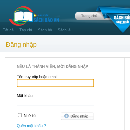
Trang chủ
Tất cả
Tạp chí
Sách bộ
Sách lẻ
Đăng nhập
NẾU LÀ THÀNH VIÊN, MỜI ĐĂNG NHẬP
Tên truy cập hoặc email
Mật khẩu
Nhớ tôi
Quên mật khẩu ?