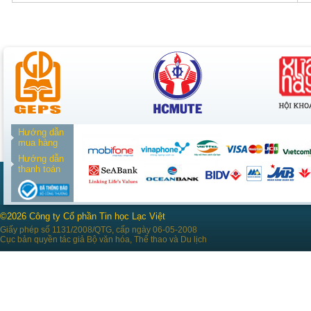
Hướng dẫn
mua hàng
Hướng dẫn
thanh toán
©2026 Công ty Cổ phần Tin học Lạc Việt
Giấy phép số 1131/2008/QTG, cấp ngày 06-05-2008
Cục bản quyền tác giả Bộ văn hóa, Thể thao và Du lịch