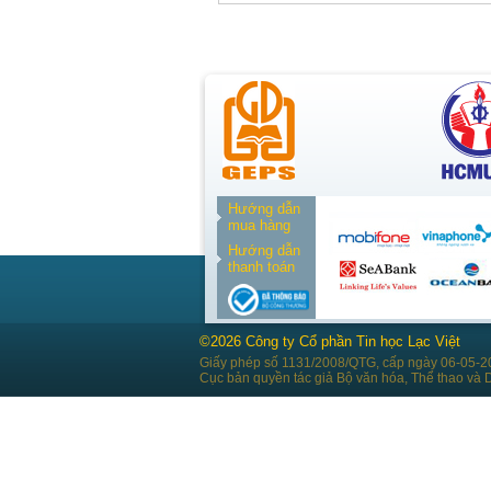
Hướng dẫn
mua hàng
Hướng dẫn
thanh toán
©2026 Công ty Cổ phần Tin học Lạc Việt
Giấy phép số 1131/2008/QTG, cấp ngày 06-05-2
Cục bản quyền tác giả Bộ văn hóa, Thể thao và D