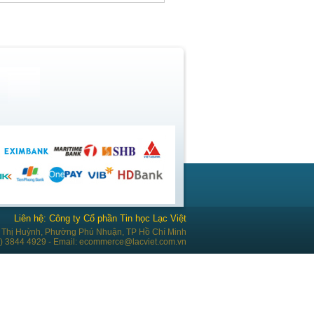
Liên hệ: Công ty Cổ phần Tin học Lạc Việt
Thị Huỳnh, Phường Phú Nhuận, TP Hồ Chí Minh
28) 3844 4929 - Email: ecommerce@lacviet.com.vn