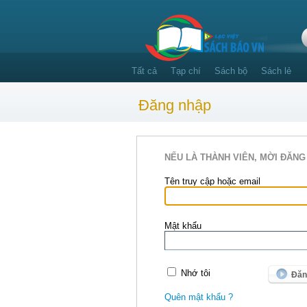
Tất cả
Tạp chí
Sách bộ
Sách lẻ
Đăng nhập
NẾU LÀ THÀNH VIÊN, MỜI ĐĂNG
Tên truy cập hoặc email
Mật khẩu
Nhớ tôi
Quên mật khẩu ?