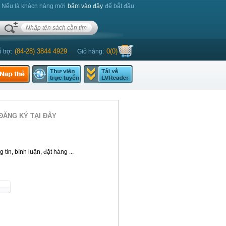
. Nếu là khách hàng mới
bấm vào đây
để bắt đầu
(84-28) 3844 4929
0
(
0
)
 trợ:
Giỏ hàng:
ĐĂNG KÝ TẠI ĐÂY
tin, bình luận, đặt hàng ...