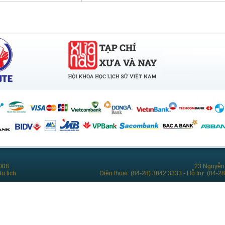
008
23 Nguyễn 
u lịch
Điện thoại: (84-28) 3842 3333 - Hỗ trợ: (84-