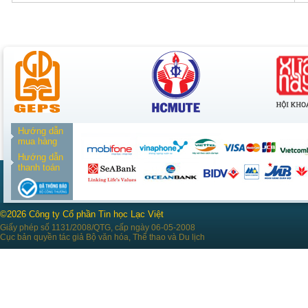
Hướng dẫn
mua hàng
Hướng dẫn
thanh toán
©2026 Công ty Cổ phần Tin học Lạc Việt
Giấy phép số 1131/2008/QTG, cấp ngày 06-05-2008
Cục bản quyền tác giả Bộ văn hóa, Thể thao và Du lịch