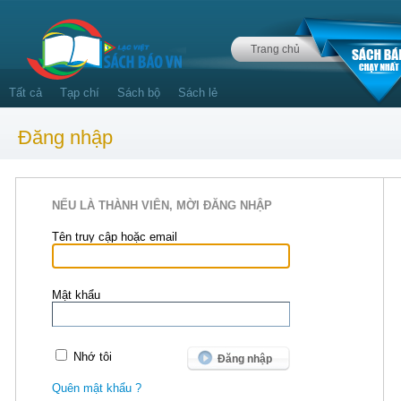
Trang chủ
Tất cả
Tạp chí
Sách bộ
Sách lẻ
Đăng nhập
NẾU LÀ THÀNH VIÊN, MỜI ĐĂNG NHẬP
Tên truy cập hoặc email
Mật khẩu
Nhớ tôi
Quên mật khẩu ?