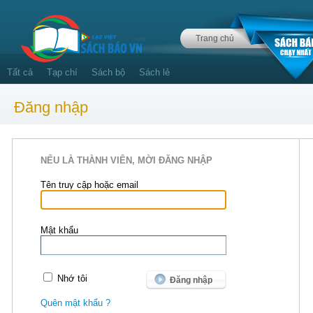
Trang chủ
Tất cả
Tạp chí
Sách bộ
Sách lẻ
Đăng nhập
NẾU LÀ THÀNH VIÊN, MỜI ĐĂNG NHẬP
Tên truy cập hoặc email
Mật khẩu
Nhớ tôi
Quên mật khẩu ?