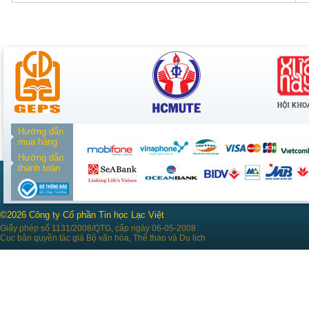
Hướng dẫn
mua hàng
Hướng dẫn
thanh toán
©2026 Công ty Cổ phần Tin học Lạc Việt
Giấy phép số 1131/2008/QTG, cấp ngày 06-05-2008
Cục bản quyền tác giả Bộ văn hóa, Thể thao và Du lịch