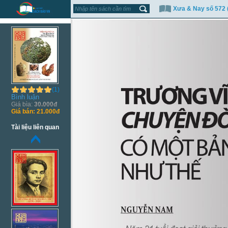
Xưa & Nay số 572 
(1)
Bình luận
Giá bìa:
30.000đ
Giá bán:
21.000đ
Tài liệu liên quan