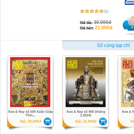
(1)
30.000đ
Giá bìa:
21.000đ
Giá bán:
Số cùng tạp chí
Xưa & Nay số 559 Xuân Giáp
Xưa & Nay số 560 (tháng
Xưa & N
Thìn...
2.2024)
Giá: 39.000đ
Giá: 21.000đ
Gi