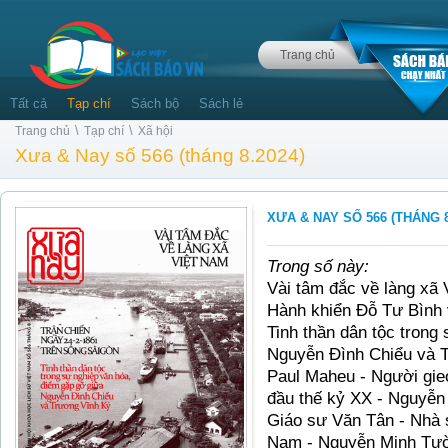
Trang chủ
Tất cả
Tạp chí
Sách bộ
Sách lẻ
\
\
Trang chủ
Tạp chí
Xã hội
Xưa & Nay số 566 (tháng 8.2024)
XƯA & NAY SỐ 566 (THÁNG 8
Trong số này:
Vài tâm đắc về làng xã
Hành khiển Đỗ Tư Bình 
Tinh thần dân tộc trong
Nguyễn Đình Chiểu và 
Paul Maheu - Người gieo
đầu thế kỷ XX - Nguyễ
Giáo sư Văn Tân - Nhà s
Nam - Nguyễn Minh Tư