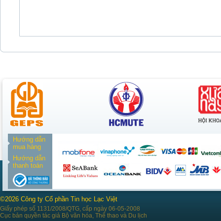
Hướng dẫn
mua hàng
Hướng dẫn
thanh toán
©2026 Công ty Cổ phần Tin học Lạc Việt
Giấy phép số 1131/2008/QTG, cấp ngày 06-05-2008
Cục bản quyền tác giả Bộ văn hóa, Thể thao và Du lịch