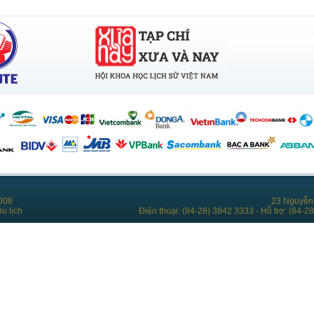
008
23 Nguyễn 
u lịch
Điện thoại: (84-28) 3842 3333 - Hỗ trợ: (84-