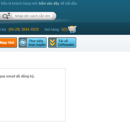
. Nếu là khách hàng mới
bấm vào đây
để bắt đầu
(84-28) 3844 4929
0
(
0
)
 trợ:
Giỏ hàng:
qua email đã đăng ký.