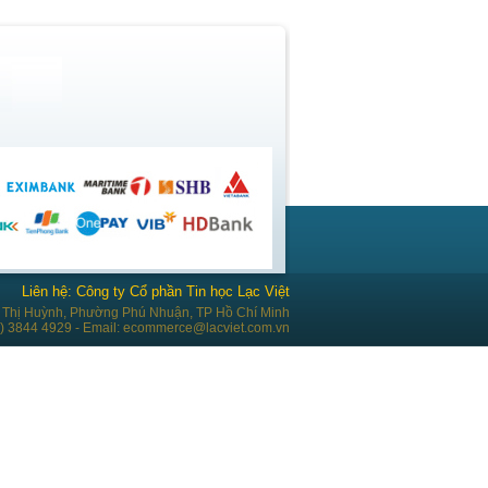
Liên hệ: Công ty Cổ phần Tin học Lạc Việt
Thị Huỳnh, Phường Phú Nhuận, TP Hồ Chí Minh
28) 3844 4929 - Email: ecommerce@lacviet.com.vn