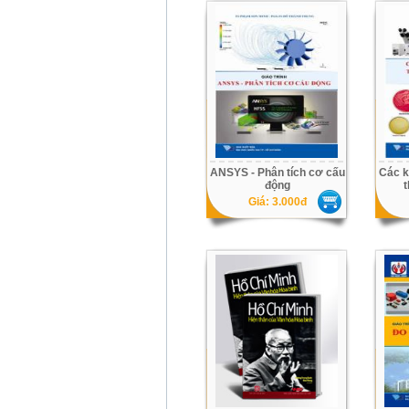
ANSYS - Phân tích cơ cấu
Các k
động
t
Giá: 3.000đ