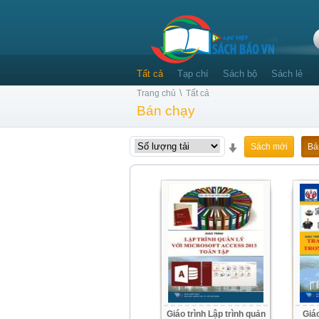
Tất cả
Tạp chí
Sách bộ
Sách lẻ
\
Trang chủ
Tất cả
Bán chạy
Sách mới
Bá
Giáo trình Lập trình quản
Giáo