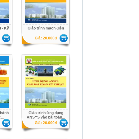
i - Kỹ
Giáo trình mạch điện
Giá: 20.000đ
 hành
Giáo trình ứng dụng
...
ANSYS vào bài toán...
Giá: 20.000đ