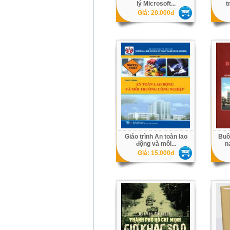
lý Microsoft...
t
Giá: 20.000đ
Giáo trình An toàn lao
Buô
động và môi...
n
Giá: 15.000đ