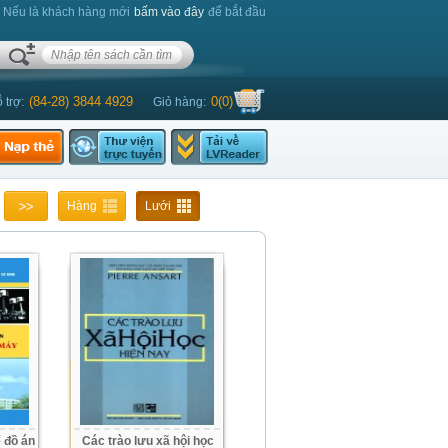
. Nếu là khách hàng mới
bấm vào đây
để bắt đầu
(84-28) 3844 4929
0
(
0
)
 trợ:
Giỏ hàng:
Hàng
Lưới
 đồ án
Các trào lưu xã hội học