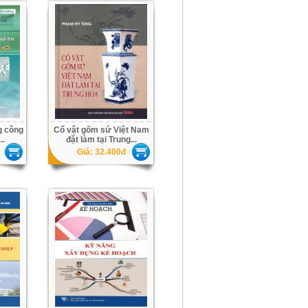
g công
Cổ vật gốm sứ Việt Nam
..
đặt làm tại Trung...
Giá: 32.400đ