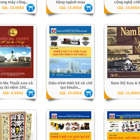
rong máy công...
hàng ngành may
công nghệ chế.
Giá: 10.000đ
Giá: 15.000đ
Giá: 10.000đ
n Ma Thuột xưa và
Giáo trình thiết kế và chế
Nam Bộ Xưa & 
ay (kỉ niệm 100...
tạo khuôn...
Giá: 6.000đ
Giá: 15.000đ
Giá: 11.400đ