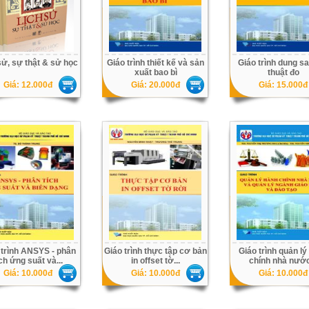
sử, sự thật & sử học
Giáo trình thiết kế và sản
Giáo trình dung sa
xuất bao bì
thuật đo
Giá: 12.000đ
Giá: 20.000đ
Giá: 15.000đ
 trình ANSYS - phân
Giáo trình thực tập cơ bản
Giáo trình quản lý
ích ứng suất và...
in offset tờ...
chính nhà nước
Giá: 10.000đ
Giá: 10.000đ
Giá: 10.000đ