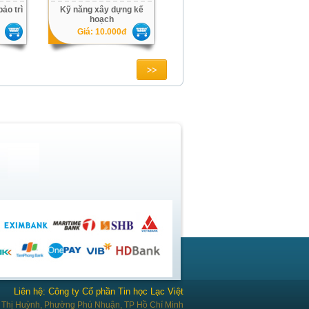
bảo trì
Kỹ năng xây dựng kế
hoạch
Giá: 10.000đ
Liên hệ: Công ty Cổ phần Tin học Lạc Việt
Thị Huỳnh, Phường Phú Nhuận, TP Hồ Chí Minh