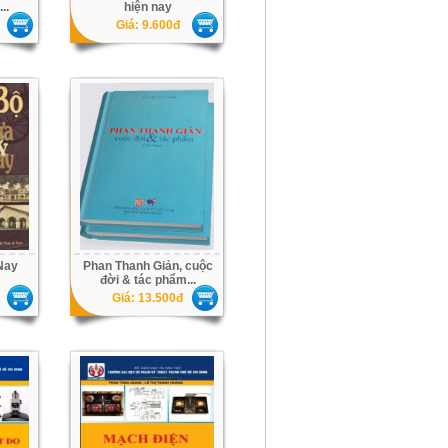
..
hiện nay
Giá: 9.600đ
Nay
Phan Thanh Giản, cuộc
đời & tác phẩm...
Giá: 13.500đ