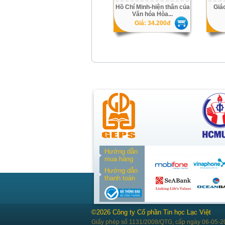
Hồ Chí Minh-hiện thân của
Giá
Văn hóa Hòa...
Giá: 34.200đ
Hướng dẫn
mua hàng
Hướng dẫn
thanh toán
©2026 Công ty Cổ phần Tin học Lạc Việt
Giấy phép số 1131/2008/QTG, cấp ngày 06-05-2