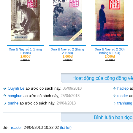
Xưa & Nay số 1 (tháng
Xưa & Nay số 2 (tháng
Xưa & Nay số 2 (03)
1.1994)
2.1994)
(tháng 5.1994)
2.000đ
2.000đ
2.000đ
3.000đ
3.000đ
3.000đ
Hoạt động của cộng đồng về
Quynh Le
ao ước có sách này,
06/09/2018
hadiep
ao
honghue
ao ước có sách này,
25/04/2013
reader
ao
tomhe
ao ước có sách này,
24/04/2013
tranhung
Bình luận bạn đọc
Bởi
reader
,
24/04/2013 10:22:02
(trả lời)