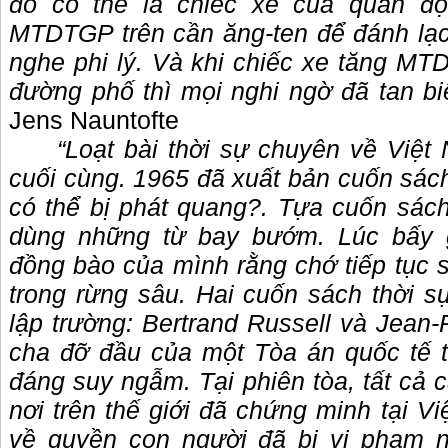
đó có thể là chiếc xe của quân độ
MTD
TGP trên cần ăng-ten để đánh lạc 
nghe phi lý. Và khi chiếc xe tăng
MT
đường phố thì mọi nghi ngờ đã tan biế
Jens Nauntofte
“Loạt bài thời sự chuyên về Việt 
cuối cùng. 1965 đã xuất bản cuốn sác
có thể bị phát quang?. Tựa cuốn sác
dùng những từ bay bướm. Lúc bấy g
đồng bào của mình rằng chớ tiếp tục s
trong rừng sâu. Hai cuốn sách thời s
lập trường: Bertrand Russell và Jean-
cha đỡ đầu của một Tòa án quốc tế 
đáng suy ngẫm. Tại phiên tòa, tất cả 
nơi trên thế giới đã chứng minh tại 
về quyền con người đã bị vi phạm n