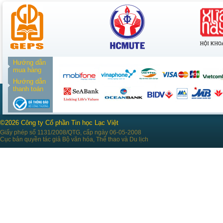
Hướng dẫn
mua hàng
Hướng dẫn
thanh toán
©2026 Công ty Cổ phần Tin học Lạc Việt
Giấy phép số 1131/2008/QTG, cấp ngày 06-05-2008
Cục bản quyền tác giả Bộ văn hóa, Thể thao và Du lịch