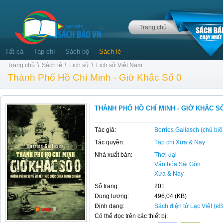
Trang chủ
Tất cả
Tạp chí
Sách bộ
Sách lẻ
\
\
\
Trang chủ
Sách lẻ
Lịch sử
Lịch sử Việt Nam
Thành Phố Hồ Chí Minh - Giờ Khắc Số 0
THÀNH PHỐ HỒ CHÍ MINH - GIỜ KHẮC S
Tác giả:
Borries Gallasch (chủ biê
Tác quyền:
Tạp chí Xưa & Nay
Nhà xuất bản:
Thời đại
Văn hóa Sài Gòn
Xưa & Nay
Số trang:
201
Dung lượng:
496,04 (KB)
Định dạng:
Sách điện tử Lạc Việt (e
Có thể đọc trên các thiết bị: