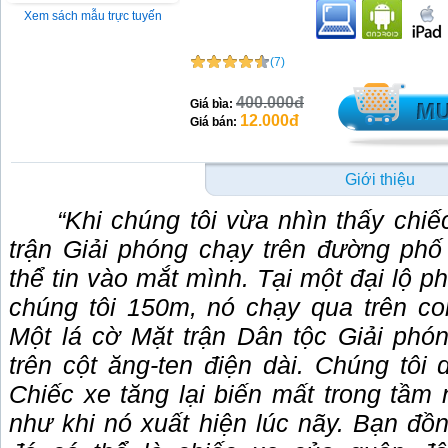
Xem sách mẫu trực tuyến
(7)
400.000đ
Giá bìa:
12.000đ
Giá bán:
Giới thiệu
“Khi chúng tôi vừa nhìn thấy chiế
trận Giải phóng chạy trên đường phố
thể tin vào mắt mình. Tại một đại lộ p
chúng tôi 150m, nó chạy qua trên c
Một lá cờ Mặt trận Dân tộc Giải phó
trên cột ăng-ten điện dài. Chúng tôi d
Chiếc xe tăng lại biến mất trong tầm 
như khi nó xuất hiện lúc nãy. Bạn đồn