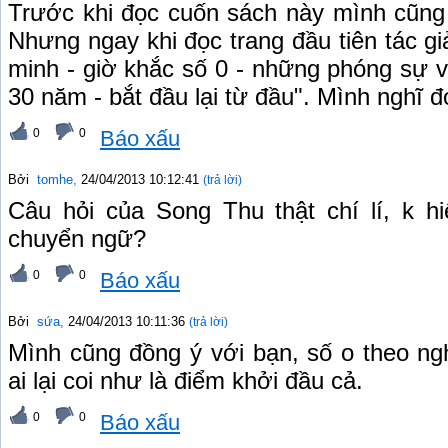
Trước khi đọc cuốn sách này mình cũn
Nhưng ngay khi đọc trang đầu tiên tác giả 
minh - giờ khắc số 0 - những phóng sự về 
30 năm - bắt đầu lại từ đầu". Mình nghĩ đ
0
0
Báo xấu
Bởi
tomhe
,
24/04/2013 10:12:41
(trả lời)
Câu hỏi của Song Thu thật chí lí, k hi
chuyển ngữ?
0
0
Báo xấu
Bởi
sứa
,
24/04/2013 10:11:36
(trả lời)
Mình cũng đồng ý với bạn, số o theo n
ai lại coi như là điểm khởi đầu cả.
0
0
Báo xấu