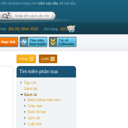
. Nếu là khách hàng mới
bấm vào đây
để bắt đầu
(84-28) 3844 4929
0
(
0
)
 trợ:
Giỏ hàng:
Hàng
Lưới
Tìm kiếm phân loại
Tạp chí
Sách bộ
Sách lẻ
Bách khoa toàn thư
Giáo dục
Kinh tế học
Lịch sử
Luật học