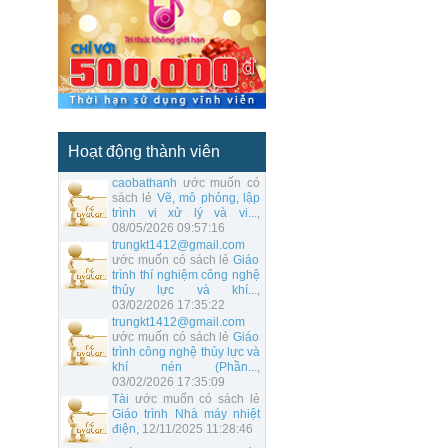
Hoạt động thành viên
caobathanh
ước muốn có
sách lẻ
Vẽ, mô phỏng, lập
trình vi xử lý và vi...
,
08/05/2026 09:57:16
trungkt1412@gmail.com
ước muốn có sách lẻ
Giáo
trình thí nghiệm công nghệ
thủy lực và khí...
,
03/02/2026 17:35:22
trungkt1412@gmail.com
ước muốn có sách lẻ
Giáo
trình công nghệ thủy lực và
khí nén (Phần...
,
03/02/2026 17:35:09
Tài
ước muốn có sách lẻ
Giáo trình Nhà máy nhiệt
điện
, 12/11/2025 11:28:46