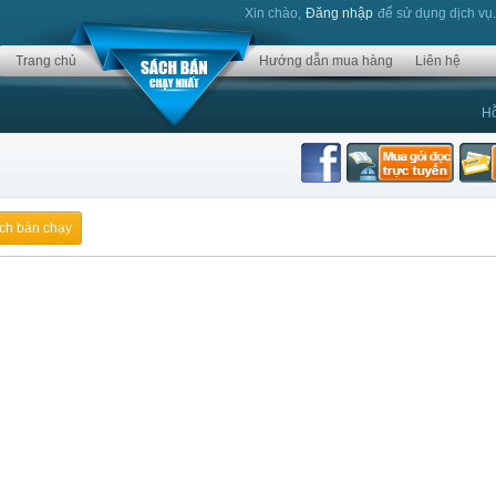
Xin chào,
Đăng nhập
để sử dụng dịch vụ
Trang chủ
Hướng dẫn mua hàng
Liên hệ
Hỗ
ch bán chạy