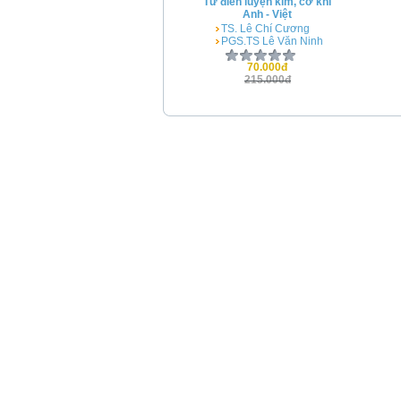
Từ điển luyện kim, cơ khí
Anh - Việt
TS. Lê Chí Cương
PGS.TS Lê Văn Ninh
70.000đ
215.000đ