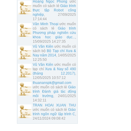
Hoàng Ngọc Phong
ước
muốn có sách lẻ
Giáo trình
thực tập Robot công
nghiệp
, 27/09/2025
17:14:44
Văn Minh Thoại
ước muốn
có sách lẻ
Giáo trình
Phương pháp nghiên cứu
khoa học giáo dục...
,
15/09/2025 14:27:35
Vũ Văn Kiên
ước muốn có
sách bộ
Bộ Tạp chí Xưa &
Nay năm 2014
, 14/05/2025
12:25:50
Vũ Văn Kiên
ước muốn có
tạp chí
Xưa & Nay số 490
(tháng 12.2017)
,
12/05/2025 10:57:12
thuananspk@gmail.com
ước muốn có sách lẻ
Giáo
trình Đánh giá tác động
môi trường
, 24/01/2025
14:32:11
TRAN HOAI XUAN THU
ước muốn có sách lẻ
Giáo
trình ngôn ngữ lập trình C
,
24/11/2024 09:08:42