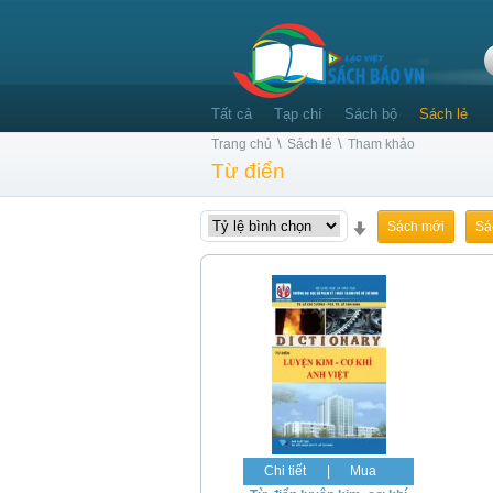
Tất cả
Tạp chí
Sách bộ
Sách lẻ
\
\
Trang chủ
Sách lẻ
Tham khảo
Từ điển
Sách mới
Sá
Chi tiết
|
Mua