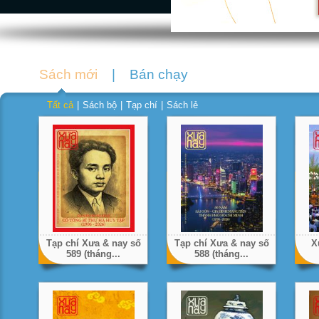
Sách mới
|
Bán chạy
Tất cả
|
Sách bộ
|
Tạp chí
|
Sách lẻ
Tạp chí Xưa & nay số
Tạp chí Xưa & nay số
X
589 (tháng...
588 (tháng...