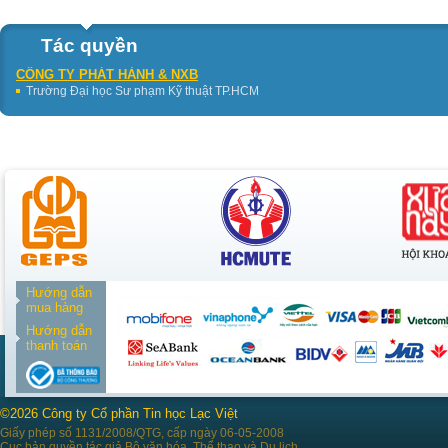
Tác quyền
CÔNG TY PHÁT HÀNH & NXB
Trường Đại học Sư phạm Kỹ thuật TP.HCM
Hướng dẫn
mua hàng
Hướng dẫn
thanh toán
©2026 Công ty Cổ phần Tin học Lạc Việt
Giấy phép số 1131/2008/QTG, cấp ngày 06-05-2008
Cục bản quyền tác giả Bộ văn hóa, Thể thao và Du lịch