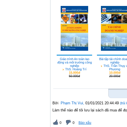
Giáo trình An toàn lao
Bài tập tài chính do
động và môi trường công
nghiệp
nghiệp
ThS. Trần Thụy 
ThS. Hoàng Trí
Phương
15.000đ
10.000đ
50.000đ
20.000đ
Bởi
Phạm Thị Vui
,
01/01/2021 20:44:49
(trả 
Làm thế nào để tôi lưu lại sách đã mua để đ
0
0
Báo xấu