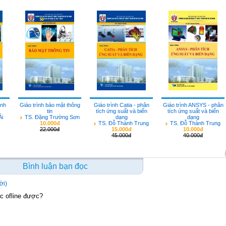
anh
Giáo trình bảo mật thông
Giáo trình Catia - phân
Giáo trình ANSYS - phân
tin
tích ứng suất và biến
tích ứng suất và biến
Ái
TS. Đặng Trường Sơn
dạng
dạng
10.000đ
TS. Đỗ Thành Trung
TS. Đỗ Thành Trung
22.000đ
15.000đ
10.000đ
45.000đ
40.000đ
Bình luận bạn đọc
lời)
ọc ofline được?