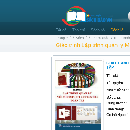
Tất cả
Tạp chí
Sách bộ
Sách lẻ
\
\
\
Trang chủ
Sách lẻ
Tham khảo
Tham khả
Giáo trình Lập trình quản lý 
GIÁO TRÌNH
TẬP
Tác giả:
Tác quyền:
Nhà xuất bản:
Số trang:
Dung lượng:
Định dạng:
Có thể đọc trên