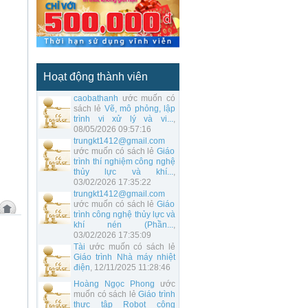
Hoạt động thành viên
caobathanh
ước muốn có
sách lẻ
Vẽ, mô phỏng, lập
trình vi xử lý và vi...
,
08/05/2026 09:57:16
trungkt1412@gmail.com
ước muốn có sách lẻ
Giáo
trình thí nghiệm công nghệ
thủy lực và khí...
,
03/02/2026 17:35:22
trungkt1412@gmail.com
ước muốn có sách lẻ
Giáo
trình công nghệ thủy lực và
khí nén (Phần...
,
03/02/2026 17:35:09
Tài
ước muốn có sách lẻ
Giáo trình Nhà máy nhiệt
điện
, 12/11/2025 11:28:46
Hoàng Ngọc Phong
ước
muốn có sách lẻ
Giáo trình
thực tập Robot công