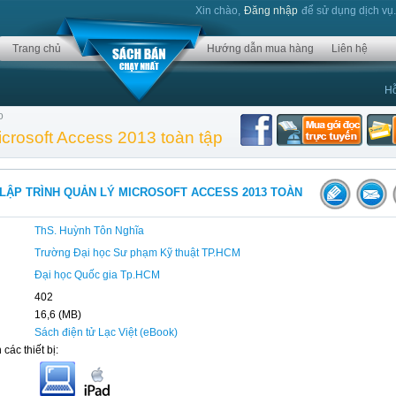
Xin chào,
Đăng nhập
để sử dụng dịch vụ
Trang chủ
Hướng dẫn mua hàng
Liên hệ
Hỗ
o
Microsoft Access 2013 toàn tập
 LẬP TRÌNH QUẢN LÝ MICROSOFT ACCESS 2013 TOÀN
ThS. Huỳnh Tôn Nghĩa
Trường Đại học Sư phạm Kỹ thuật TP.HCM
Đại học Quốc gia Tp.HCM
402
16,6 (MB)
Sách điện tử Lạc Việt (eBook)
 các thiết bị: