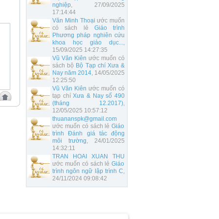
nghiệp
, 27/09/2025
17:14:44
Văn Minh Thoại
ước muốn
có sách lẻ
Giáo trình
Phương pháp nghiên cứu
khoa học giáo dục...
,
15/09/2025 14:27:35
Vũ Văn Kiên
ước muốn có
sách bộ
Bộ Tạp chí Xưa &
Nay năm 2014
, 14/05/2025
12:25:50
Vũ Văn Kiên
ước muốn có
tạp chí
Xưa & Nay số 490
(tháng 12.2017)
,
12/05/2025 10:57:12
thuananspk@gmail.com
ước muốn có sách lẻ
Giáo
trình Đánh giá tác động
môi trường
, 24/01/2025
14:32:11
TRAN HOAI XUAN THU
ước muốn có sách lẻ
Giáo
trình ngôn ngữ lập trình C
,
24/11/2024 09:08:42