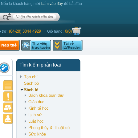
. Nếu là khách hàng mới
bấm vào đây
để bắt đầu
(84-28) 3844 4929
0
(
0
)
 trợ:
Giỏ hàng:
Tìm kiếm phân loại
Tạp chí
Sách bộ
Sách lẻ
Bách khoa toàn thư
Giáo dục
Kinh tế học
Lịch sử
Luật học
Phong thủy & Thuật số
Sức khỏe