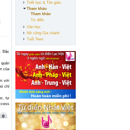
Triết học & Tôn giáo
Tham khảo
Tham khảo
Từ điển
Văn học
Nữ công Gia chánh
Tuổi Teen
c. Đặc
ệ quản
ển của
ềm với
nó chỉ
ọc, tự
Access