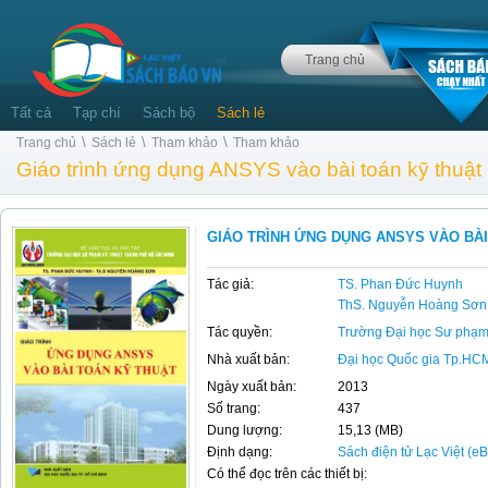
Trang chủ
Tất cả
Tạp chí
Sách bộ
Sách lẻ
\
\
\
Trang chủ
Sách lẻ
Tham khảo
Tham khảo
Giáo trình ứng dụng ANSYS vào bài toán kỹ thuật
GIÁO TRÌNH ỨNG DỤNG ANSYS VÀO BÀI
Tác giả:
TS. Phan Đức Huynh
ThS. Nguyễn Hoàng Sơn
Tác quyền:
Trường Đại học Sư phạm
Nhà xuất bản:
Đại học Quốc gia Tp.HC
Ngày xuất bản:
2013
Số trang:
437
Dung lượng:
15,13 (MB)
Định dạng:
Sách điện tử Lạc Việt (e
Có thể đọc trên các thiết bị: