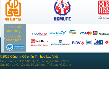
Hướng dẫn
mua hàng
Hướng dẫn
thanh toán
©2026 Công ty Cổ phần Tin học Lạc Việt
Giấy phép số 1131/2008/QTG, cấp ngày 06-05-2008
Cục bản quyền tác giả Bộ văn hóa, Thể thao và Du lịch