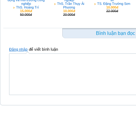
động và môi trường công
nghiệp
tin
nghiệp
ThS. Trần Thụy Ái
TS. Đặng Trường Sơn
ThS. Hoàng Trí
Phương
10.000đ
15.000đ
10.000đ
22.000đ
50.000đ
20.000đ
Bình luận bạn đọc
để viết bình luận
Đăng nhập