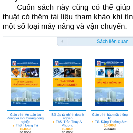
Cuốn sách này cũng có thể giúp
thuật có thêm tài liệu tham khảo khi tí
một số loại máy nâng và vận chuyển.
Sách liên quan
Giáo trình An toàn lao
Bài tập tài chính doanh
Giáo trình bảo mật thông
động và môi trường công
nghiệp
tin
nghiệp
ThS. Trần Thụy Ái
TS. Đặng Trường Sơn
ThS. Hoàng Trí
Phương
10.000đ
15.000đ
10.000đ
22.000đ
50.000đ
20.000đ