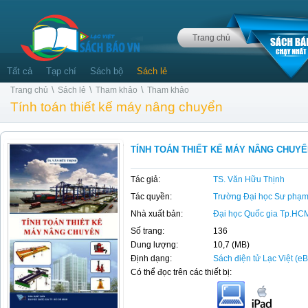
Trang chủ
Tất cả
Tạp chí
Sách bộ
Sách lẻ
\
\
\
Trang chủ
Sách lẻ
Tham khảo
Tham khảo
Tính toán thiết kế máy nâng chuyển
TÍNH TOÁN THIẾT KẾ MÁY NÂNG CHUY
Tác giả:
TS. Văn Hữu Thịnh
Tác quyền:
Trường Đại học Sư phạm
Nhà xuất bản:
Đại học Quốc gia Tp.HC
Số trang:
136
Dung lượng:
10,7 (MB)
Định dạng:
Sách điện tử Lạc Việt (e
Có thể đọc trên các thiết bị: