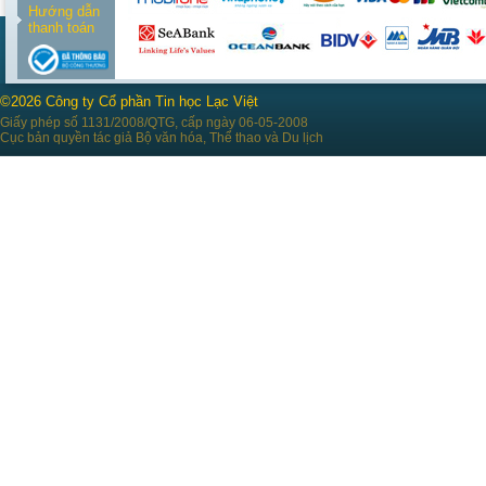
Hướng dẫn
thanh toán
©2026 Công ty Cổ phần Tin học Lạc Việt
Giấy phép số 1131/2008/QTG, cấp ngày 06-05-2008
Cục bản quyền tác giả Bộ văn hóa, Thể thao và Du lịch