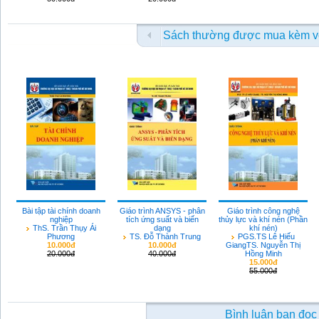
Sách thường được mua kèm v
Bài tập tài chính doanh
Giáo trình ANSYS - phân
Giáo trình công nghệ
nghiệp
tích ứng suất và biến
thủy lực và khí nén (Phần
ThS. Trần Thụy Ái
dạng
khí nén)
Phương
TS. Đỗ Thành Trung
PGS.TS Lê Hiếu
10.000đ
10.000đ
GiangTS. Nguyễn Thị
20.000đ
40.000đ
Hồng Minh
15.000đ
55.000đ
Bình luận bạn đọc