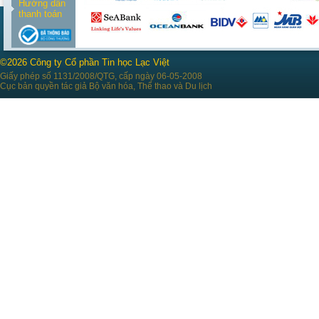
Hướng dẫn
thanh toán
©2026 Công ty Cổ phần Tin học Lạc Việt
Giấy phép số 1131/2008/QTG, cấp ngày 06-05-2008
Cục bản quyền tác giả Bộ văn hóa, Thể thao và Du lịch