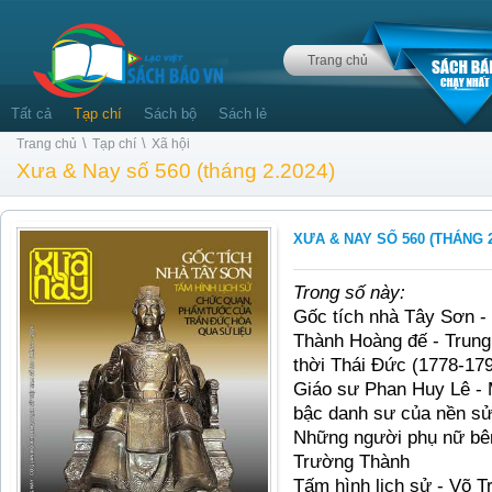
Trang chủ
Tất cả
Tạp chí
Sách bộ
Sách lẻ
\
\
Trang chủ
Tạp chí
Xã hội
Xưa & Nay số 560 (tháng 2.2024)
XƯA & NAY SỐ 560 (THÁNG 2
Trong số này:
Gốc tích nhà Tây Sơn -
Thành Hoàng đế - Trung
thời Thái Đức (1778-17
Giáo sư Phan Huy Lê - M
bậc danh sư của nền s
Những người phụ nữ bên
Trường Thành
Tấm hình lịch sử - Võ T