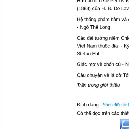
Hư cấu lịch sử Petrus K
(1883) của H. B. De La
Hệ thống phẩm hàm và đ
- Ngô Thế Long
Các đài tưởng niệm Chiế
Việt Nam thuộc địa
- K
Stefan Ehl
Giấc mơ về chốn cũ - 
Câu chuyện về lá cờ T
Trân trọng giới thiệu
Định dạng:
Sách điện tử 
Có thể đọc trên các thiết