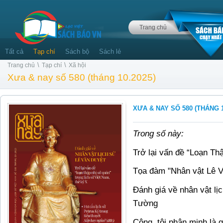
Trang chủ
Tất cả
Tạp chí
Sách bộ
Sách lẻ
\
\
Trang chủ
Tạp chí
Xã hội
Xưa & nay số 580 (tháng 10.2025)
XƯA & NAY SỐ 580 (THÁNG 1
Trong số này:
Trở lại vấn đề “Loạn T
Tọa đàm "Nhân vật Lê V
Đánh giá về nhân vật l
Tường
Công, tội phân minh là 