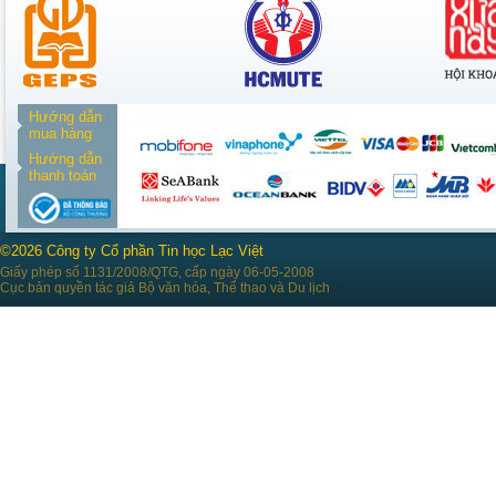
Hướng dẫn
mua hàng
Hướng dẫn
thanh toán
©2026 Công ty Cổ phần Tin học Lạc Việt
Giấy phép số 1131/2008/QTG, cấp ngày 06-05-2008
Cục bản quyền tác giả Bộ văn hóa, Thể thao và Du lịch