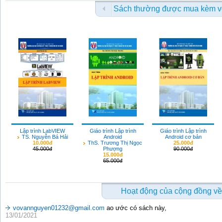
Sách thường được mua kèm v
Lập trình LabVIEW
Giáo trình Lập trình
Giáo trình Lập trình
TS. Nguyễn Bá Hải
Android
Android cơ bản
10.000đ
ThS. Trương Thị Ngọc
25.000đ
45.000đ
Phượng
90.000đ
15.000đ
65.000đ
Hoạt động của cộng đồng về
vovannguyen01232@gmail.com
ao ước có sách này,
13/01/2021