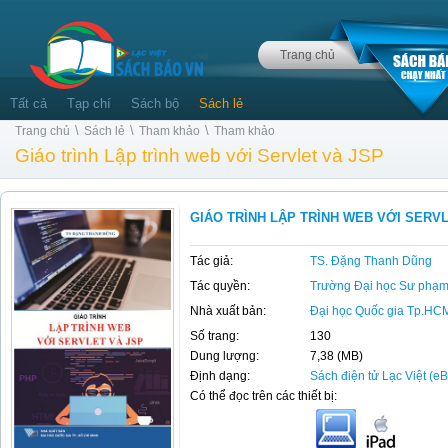
Trang chủ
Tất cả
Tạp chí
Sách bộ
Sách lẻ
\
\
\
Trang chủ
Sách lẻ
Tham khảo
Tham khảo
Giáo trình Lập trình web với Servlet và JSP
GIÁO TRÌNH LẬP TRÌNH WEB VỚI SERV
Tác giả:
TS. Đặng Thanh Dũng
Tác quyền:
Trường Đại học Sư phạm
Nhà xuất bản:
Đại học Quốc gia Tp.HC
Số trang:
130
Dung lượng:
7,38 (MB)
Định dạng:
Sách điện tử Lạc Việt (e
Có thể đọc trên các thiết bị: