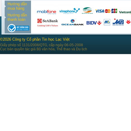
Hướng dẫn
mua hàng
Hướng dẫn
thanh toán
©2026 Công ty Cổ phần Tin học Lạc Việt
Giấy phép số 1131/2008/QTG, cấp ngày 06-05-2008
Cục bản quyền tác giả Bộ văn hóa, Thể thao và Du lịch