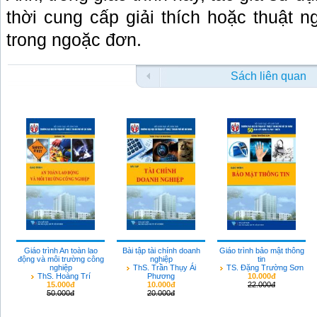
thời cung cấp giải thích hoặc thuật 
trong ngoặc đơn.
Sách liên quan
Giáo trình An toàn lao
Bài tập tài chính doanh
Giáo trình bảo mật thông
động và môi trường công
nghiệp
tin
nghiệp
ThS. Trần Thụy Ái
TS. Đặng Trường Sơn
ThS. Hoàng Trí
Phương
10.000đ
15.000đ
10.000đ
22.000đ
50.000đ
20.000đ