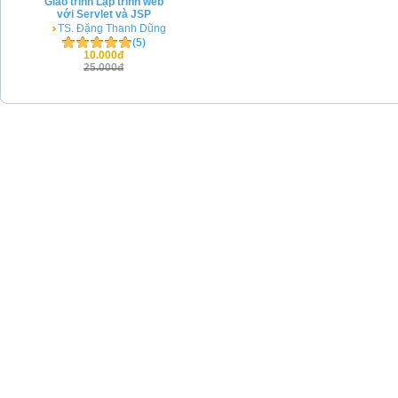
Giáo trình Lập trình web
với Servlet và JSP
TS. Đặng Thanh Dũng
(5)
10.000đ
25.000đ