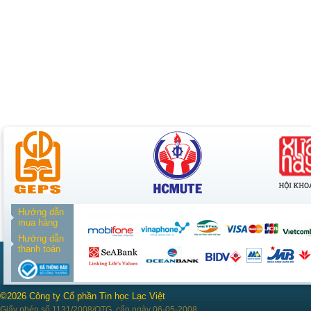
Hướng dẫn
mua hàng
Hướng dẫn
thanh toán
©2026 Công ty Cổ phần Tin học Lạc Việt
Giấy phép số 1131/2008/QTG, cấp ngày 06-05-2008