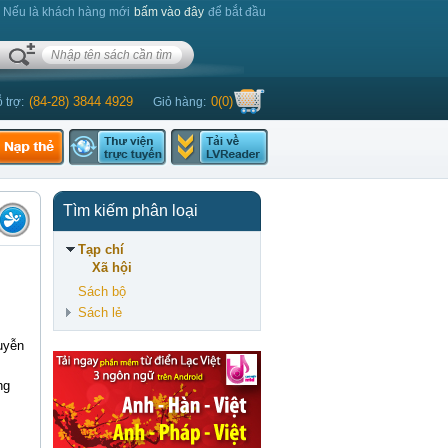
. Nếu là khách hàng mới
bấm vào đây
để bắt đầu
(84-28) 3844 4929
0
(
0
)
 trợ:
Giỏ hàng:
Tìm kiếm phân loại
Tạp chí
Xã hội
Sách bộ
Sách lẻ
uyễn
ng