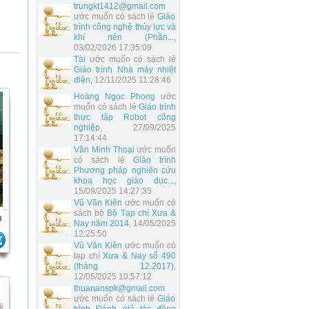
trungkt1412@gmail.com
ước muốn có sách lẻ
Giáo
trình công nghệ thủy lực và
khí nén (Phần...
,
03/02/2026 17:35:09
Tài
ước muốn có sách lẻ
Giáo trình Nhà máy nhiệt
điện
, 12/11/2025 11:28:46
Hoàng Ngọc Phong
ước
muốn có sách lẻ
Giáo trình
thực tập Robot công
nghiệp
, 27/09/2025
17:14:44
Văn Minh Thoại
ước muốn
có sách lẻ
Giáo trình
Phương pháp nghiên cứu
khoa học giáo dục...
,
15/09/2025 14:27:35
Vũ Văn Kiên
ước muốn có
sách bộ
Bộ Tạp chí Xưa &
g
Nay năm 2014
, 14/05/2025
12:25:50
Vũ Văn Kiên
ước muốn có
tạp chí
Xưa & Nay số 490
(tháng 12.2017)
,
12/05/2025 10:57:12
thuananspk@gmail.com
ước muốn có sách lẻ
Giáo