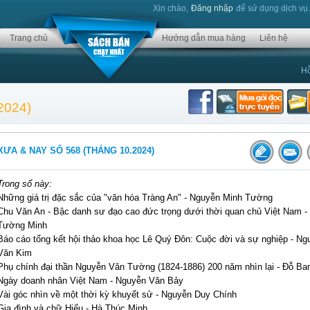
Xin chào,
Đăng nhập
để sử dụng dịch vụ
Trang chủ
Hướng dẫn mua hàng
Liên hệ
Hỗ
2024)
XƯA & NAY SỐ 568 (THÁNG 10.2024)
Trong số này:
Những giá trị đặc sắc của "văn hóa Tràng An" - Nguyễn Minh Tường
Chu Văn An - Bậc danh sư đạo cao đức trọng dưới thời quan chủ Việt Nam -
Tường Minh
Báo cáo tổng kết hội thảo khoa học Lê Quý Đôn: Cuộc đời và sự nghiệp - Ng
Văn Kim
Phụ chính đại thần Nguyễn Văn Tường (1824-1886) 200 năm nhìn lại - Đỗ Ba
Ngày doanh nhân Việt Nam - Nguyễn Văn Bảy
Vài góc nhìn về một thời kỳ khuyết sử - Nguyễn Duy Chính
Gia đình và chữ Hiếu - Hà Thúc Minh