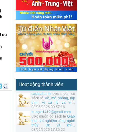
i
nh
 Lựu
h
ân
Hoạt động thành viên
caobathanh
ước muốn có
sách lẻ
Vẽ, mô phỏng, lập
trình vi xử lý và vi...
,
08/05/2026 09:57:16
trungkt1412@gmail.com
ước muốn có sách lẻ
Giáo
trình thí nghiệm công nghệ
thủy lực và khí...
,
03/02/2026 17:35:22