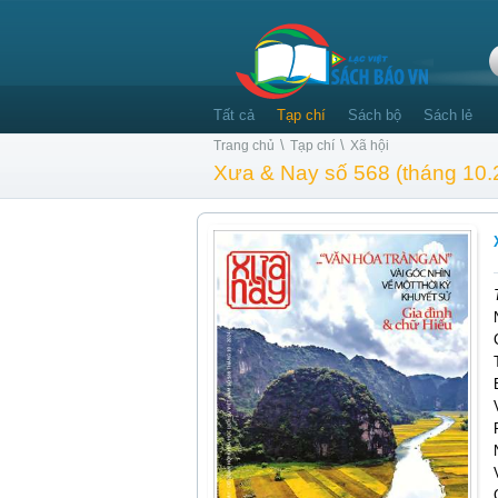
Tất cả
Tạp chí
Sách bộ
Sách lẻ
\
\
Trang chủ
Tạp chí
Xã hội
Xưa & Nay số 568 (tháng 10.