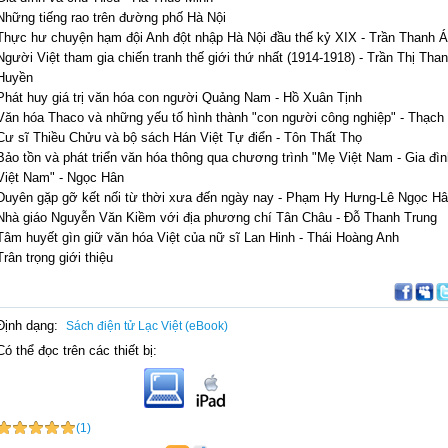
Những tiếng rao trên đường phố Hà Nội
Thực hư chuyện hạm đội Anh đột nhập Hà Nội đầu thế kỷ XIX - Trần Thanh Á
Người Việt tham gia chiến tranh thế giới thứ nhất (1914-1918) - Trần Thị Tha
Huyền
Phát huy giá trị văn hóa con người Quảng Nam - Hồ Xuân Tịnh
Văn hóa Thaco và những yếu tố hình thành "con người công nghiệp" - Thạch
Cư sĩ Thiều Chửu và bộ sách Hán Việt Tự điển - Tôn Thất Thọ
Bảo tồn và phát triển văn hóa thông qua chương trình "Mẹ Việt Nam - Gia đìn
Việt Nam" - Ngọc Hân
Duyên gặp gỡ kết nối từ thời xưa đến ngày nay - Phạm Hy Hưng-Lê Ngọc H
Nhà giáo Nguyễn Văn Kiềm với địa phương chí Tân Châu - Đỗ Thanh Trung
Tâm huyết gìn giữ văn hóa Việt của nữ sĩ Lan Hinh - Thái Hoàng Anh
Trân trọng giới thiệu
Định dạng:
Sách điện tử Lạc Việt (eBook)
Có thể đọc trên các thiết bị:
(1)