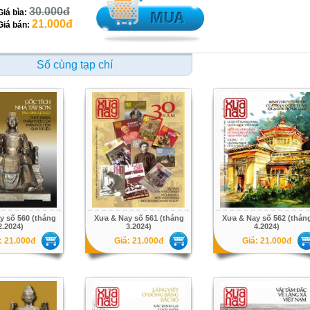
30.000đ
Giá bìa:
21.000đ
Giá bán:
Số cùng tạp chí
y số 560 (tháng
Xưa & Nay số 561 (tháng
Xưa & Nay số 562 (thán
2.2024)
3.2024)
4.2024)
: 21.000đ
Giá: 21.000đ
Giá: 21.000đ