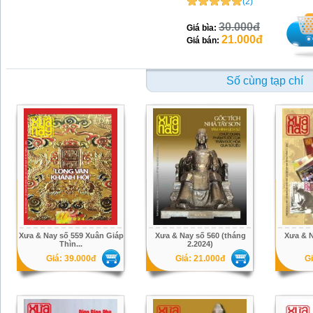
(2)
30.000đ
Giá bìa:
21.000đ
Giá bán:
Số cùng tạp chí
Xưa & Nay số 559 Xuân Giáp
Xưa & Nay số 560 (tháng
Xưa & N
Thìn...
2.2024)
Giá: 39.000đ
Giá: 21.000đ
Gi