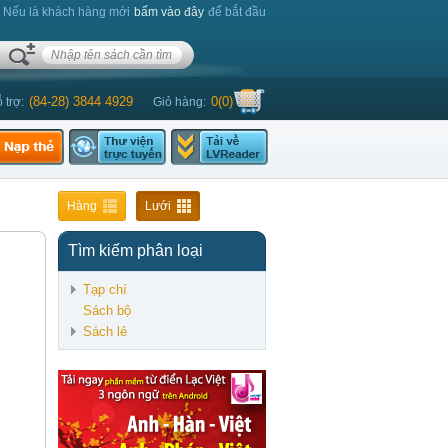
. Nếu là khách hàng mới
bấm vào đây
để bắt đầu
(84-28) 3844 4929
0
(
0
)
 trợ:
Giỏ hàng:
Hàng
Lưới
Tìm kiếm phân loại
Tạp chí
Sách bộ
Sách lẻ