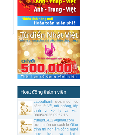
Hoạt động thành viên
caobathanh
ước muốn có
sách lẻ
Vẽ, mô phỏng, lập
trình vi xử lý và vi...
,
08/05/2026 09:57:16
trungkt1412@gmail.com
ước muốn có sách lẻ
Giáo
trình thí nghiệm công nghệ
thủy lực và khí...
,