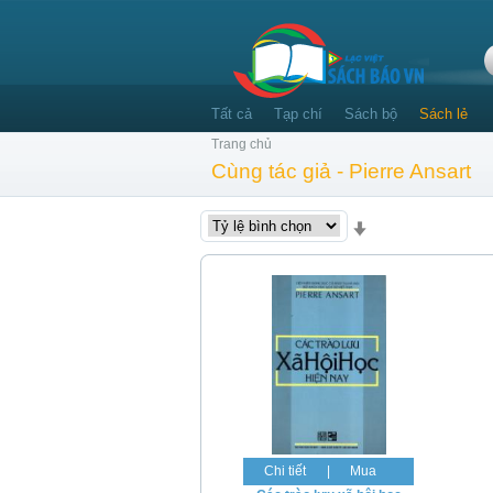
Tất cả
Tạp chí
Sách bộ
Sách lẻ
Trang chủ
Cùng tác giả - Pierre Ansart
Chi tiết
|
Mua