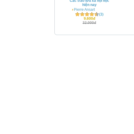
Các trào lưu xã hội học
hiện nay
Pierre Ansart
(3)
9.600đ
32.000đ