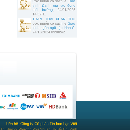
ước muốn có sách lẻ
Giáo
trình Đánh giá tác động
môi trường
, 24/01/2025
14:32:11
TRAN HOAI XUAN THU
ước muốn có sách lẻ
Giáo
trình ngôn ngữ lập trình C
,
24/11/2024 09:08:42
Liên hệ: Công ty Cổ phần Tin học Lạc Việt
Thị Huỳnh, Phường Phú Nhuận, TP Hồ Chí Minh