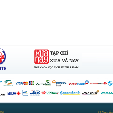
008
23 Nguyễn 