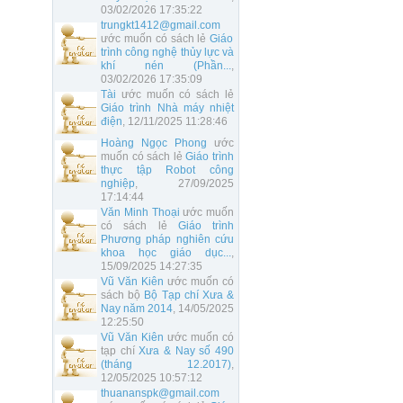
03/02/2026 17:35:22
trungkt1412@gmail.com
ước muốn có sách lẻ
Giáo
trình công nghệ thủy lực và
khí nén (Phần...
,
03/02/2026 17:35:09
Tài
ước muốn có sách lẻ
Giáo trình Nhà máy nhiệt
điện
, 12/11/2025 11:28:46
Hoàng Ngọc Phong
ước
muốn có sách lẻ
Giáo trình
thực tập Robot công
nghiệp
, 27/09/2025
17:14:44
Văn Minh Thoại
ước muốn
có sách lẻ
Giáo trình
Phương pháp nghiên cứu
khoa học giáo dục...
,
15/09/2025 14:27:35
Vũ Văn Kiên
ước muốn có
sách bộ
Bộ Tạp chí Xưa &
Nay năm 2014
, 14/05/2025
12:25:50
Vũ Văn Kiên
ước muốn có
tạp chí
Xưa & Nay số 490
(tháng 12.2017)
,
12/05/2025 10:57:12
thuananspk@gmail.com